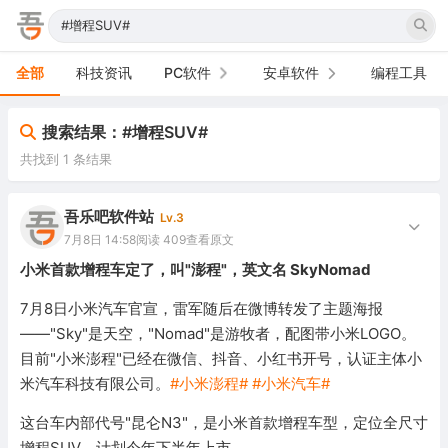
全部
科技资讯
PC软件
安卓软件
编程工具
办公软件
手机软件
搜索结果：#增程SUV#
共找到 1 条结果
网络软件
电视软件
图形图像
车机软件
吾乐吧软件站
Lv.3
7月8日 14:58
阅读 409
查看原文
音频视频
小米首款增程车定了，叫"澎程"，英文名 SkyNomad
游戏娱乐
7月8日小米汽车官宣，雷军随后在微博转发了主题海报
——"Sky"是天空，"Nomad"是游牧者，配图带小米LOGO。
安全防御
目前"小米澎程"已经在微信、抖音、小红书开号，认证主体小
米汽车科技有限公司。
#小米澎程#
#小米汽车#
系统下载
这台车内部代号"昆仑N3"，是小米首款增程车型，定位全尺寸
系统工具
增程SUV，计划今年下半年上市。