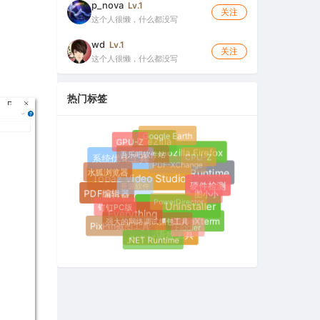
p_nova
Lv.1
关注
这个人很懒，什么都没写
wd
Lv.1
关注
这个人很懒，什么都没写
热门标签
Google Earth
GPU-Z
FileZilla
吾乐吧软件站
CPU-Z
Mozilla Firefox
PDF-XChange
系统优化工具
水狐浏览器
开源软件
.NET Desktop Runtime
Topaz Video Studio
硬件检测
图小小
PowerDirector
PDF编辑器
钉钉PC版
IObit Uninstaller
强大的网络调试抓包工具
Everything
MobaXterm
Fiddler
PixPin截图工具
文字转语音工具
.NET Runtime