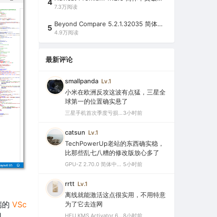
4
7.3万阅读
Beyond Compare 5.2.1.32035 简体中文注册版（超强文件/夹比较工具）
5
4.9万阅读
最新评论
smallpanda
Lv.1
小米在欧洲反攻这波有点猛，三星全
球第一的位置确实悬了
三星手机首次季度亏损，中国市场仅剩0.1%份额背后的三大败因
3小时前
catsun
Lv.1
TechPowerUp老站的东西确实稳，
比那些乱七八糟的修改版放心多了
GPU-Z 2.70.0 简体中文汉化版（显卡测试专业的软件）
5小时前
rrtt
Lv.1
离线就能激活这点很实用，不用特意
器端的
VSc
为了它去连网
用
HEU KMS Activator 64.0 简体中文版（支持激活最新版Windows/Office离线永久激活）
8小时前