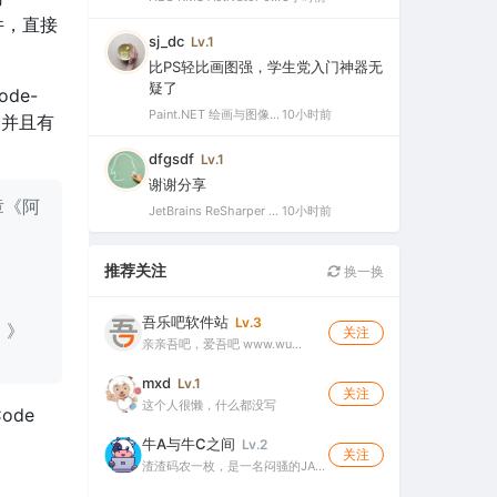
件，直接
sj_dc
Lv.1
比PS轻比画图强，学生党入门神器无
疑了
de-
Paint.NET 绘画与图像处理软件 v5.1.12 官方版（Windows 免费开源图像编辑工具）
10小时前
。并且有
dfgsdf
Lv.1
谢谢分享
章《阿
JetBrains ReSharper 2025.3.3 官方最新破解版（dotUltimate工具集合，.NET开发必备工具箱）
10小时前
、
推荐关注
换一换
吾乐吧软件站
Lv.3
）》
关注
亲亲吾吧，爱吾吧 www.wu…
mxd
Lv.1
关注
这个人很懒，什么都没写
ode
牛A与牛C之间
Lv.2
关注
渣渣码农一枚，是一名闷骚的JA…