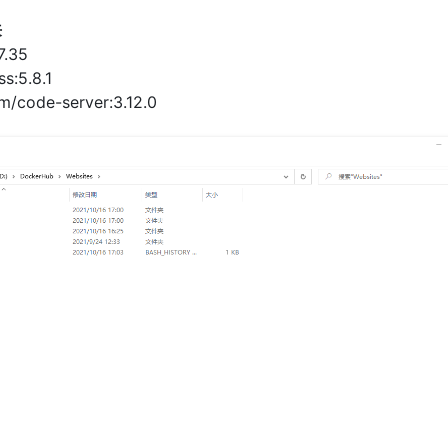
来
7.35
s:5.8.1
m/code-server:3.12.0