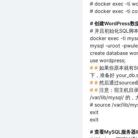
# docker exec -ti w
# docker exec -ti co
# 创建WordPress数
# 并且初始化SQL脚
docker exec -ti mys
mysql -uroot -pwul
create database wor
use wordpress;
# #
如果你原本就有SQL脚
下，准备好 your_db.
# #
然后通过sourc
# #
注意：宿主机目录 D:
/var/lib/mysq
# source /var/lib/my
exit
exit
# 查看MySQL服务器