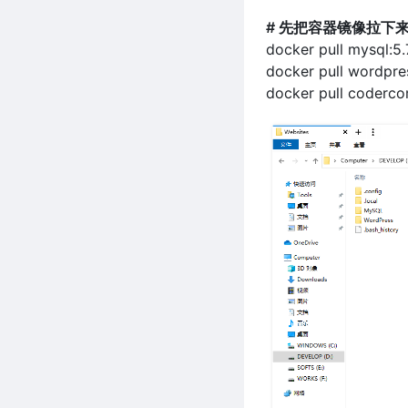
# 先把容器镜像拉下
docker pull mysql:5.
docker pull wordpres
docker pull coderco