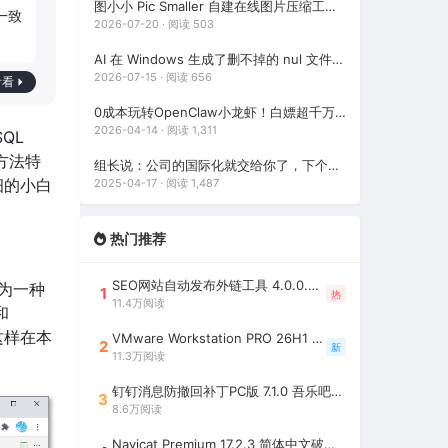
图小小 Pic Smaller 自建在线图片压缩工具（碾压TinyPNG！90%开发者不知道的免费图像压缩利器）
一致
2026-07-20 · 阅读 503
AI 在 Windows 生成了删不掉的 nul 文件？3 种方法教你强制删除
2026-07-15 · 阅读 656
看看
0成本玩转OpenClaw小龙虾！白嫖超千万Token，邀请好友最高可享百亿Token，2年内有效（包含腾讯、七牛云等多个平台活动）
2026-04-14 · 阅读 1,311
SQL
的方法特
组长说：公司的国际化就交给你了，下个星期给我（auto-i18n-translation-plugins 前端全自动国际化插件）
细的小白
2025-04-17 · 阅读 1,487
热门推荐
SEO网站自动发布外链工具 4.0.0.0 吾乐吧优化版（智能代理狂刷外链）
作为一种
1
热
11.4万阅读
和
，这样在本
VMware Workstation PRO 26H1 中文精简安装注册版 / 完整版（最好用的虚拟机软件）
2
新
11.3万阅读
钉钉消息防撤回补丁PC版 7.1.0 吾乐吧优化版（支持消息防撤回+钉钉多开+支持消息永不已读+去除钉钉水印）
3
8.6万阅读
Navicat Premium 17.2.3 简体中文破解版（多重数据库管理工具）