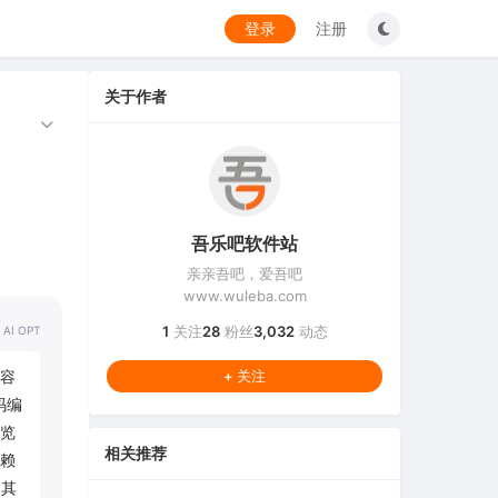
登录
注册
关于作者
吾乐吧软件站
亲亲吾吧，爱吾吧
www.wuleba.com
1
关注
28
粉丝
3,032
动态
 AI OPT
r容
+ 关注
码编
览
相关推荐
依赖
。其