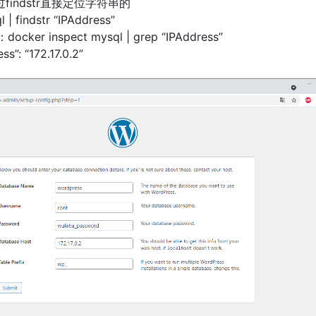
过findstr直接定位字符串的
 | findstr “IPAddress”
ker inspect mysql | grep “IPAddress”
: “172.17.0.2”