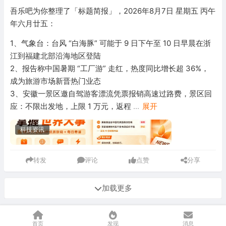
吾乐吧为你整理了「标题简报」，2026年8月7日 星期五 丙午
年六月廿五：
1、气象台：台风 “白海豚” 可能于 9 日下午至 10 日早晨在浙
江到福建北部沿海地区登陆
2、报告称中国暑期 “工厂游” 走红，热度同比增长超 36%，
成为旅游市场新晋热门业态
3、安徽一景区邀自驾游客漂流凭票报销高速过路费，景区回
应：不限出发地，上限 1 万元，返程
...
展开
科技资讯
转发
评论
点赞
分享
加载更多
首页
发现
消息