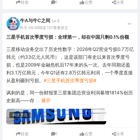
转发
1
点赞
分享
牛A与牛C之间
Lv.2
昨天 06:26
阅读 157
查看原文
三星手机首次季度亏损：全球第一，却在中国只剩0.1%份额
三星移动业务交出了历史性数字：2026年Q2营业亏损0.7万亿
韩元（约33亿元人民币），这是该部门有史以来首次季度亏
损，也是2009年金融危机后17年来的头一次。去年同期还盈
利3.1万亿韩元，今年Q1还有2.8万亿韩元利润，一个季度直接
从盈利砸到亏损。
#三星手机首次季度亏损#
讽刺的是，同一份财报里三星集团总营业利润暴增1814%创历
史新高——存
...
展开
科技资讯
转发
1
点赞
分享