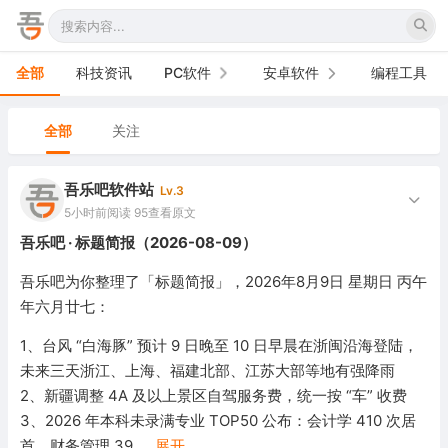
全部
科技资讯
PC软件
安卓软件
编程工具
办公软件
手机软件
全部
关注
网络软件
电视软件
吾乐吧软件站
Lv.3
图形图像
车机软件
5小时前
阅读 95
查看原文
吾乐吧 · 标题简报（2026-08-09）
音频视频
吾乐吧为你整理了「标题简报」，2026年8月9日 星期日 丙午
游戏娱乐
年六月廿七：
安全防御
1、台风 “白海豚” 预计 9 日晚至 10 日早晨在浙闽沿海登陆，
未来三天浙江、上海、福建北部、江苏大部等地有强降雨
系统下载
2、新疆调整 4A 及以上景区自驾服务费，统一按 “车” 收费
3、2026 年本科未录满专业 TOP50 公布：会计学 410 次居
系统工具
首，财务管理 39
...
展开