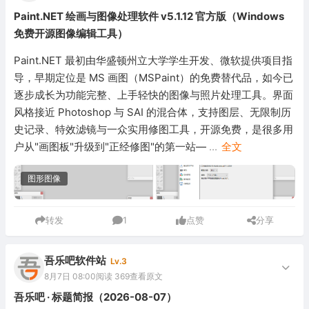
Paint.NET 绘画与图像处理软件 v5.1.12 官方版（Windows
免费开源图像编辑工具）
Paint.NET 最初由华盛顿州立大学学生开发、微软提供项目指
导，早期定位是 MS 画图（MSPaint）的免费替代品，如今已
逐步成长为功能完整、上手轻快的图像与照片处理工具。界面
风格接近 Photoshop 与 SAI 的混合体，支持图层、无限制历
史记录、特效滤镜与一众实用修图工具，开源免费，是很多用
户从"画图板"升级到"正经修图"的第一站—
...
全文
图形图像
转发
1
点赞
分享
吾乐吧软件站
Lv.3
8月7日 08:00
阅读 369
查看原文
吾乐吧 · 标题简报（2026-08-07）