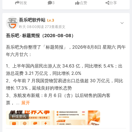
转发
3
点赞
分享
吾乐吧软件站
Lv.3
昨天 08:00
阅读 273
查看原文
吾乐吧 · 标题简报（2026-08-08）
吾乐吧为你整理了「标题简报」，2026年8月8日 星期六 丙午
年六月廿六：
1、上半年国内居民出游人次 34.63 亿，同比增长 5.4%；出
游总花费 3.21 万亿元，同比增长 2.0%
2、今年前 7 月我国货物贸易进出口总值超 30 万亿元，同比
增长 17.3%，延续良好的增长态势
3、东航发布新规：8 月 6 日（含）以后销售的国内客
票，
...
展开
科技资讯