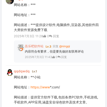
网站名称：***
网站地址：***
网站描述：***提供设计软件,电脑插件,渲染器,其他软件四
大类软件资源免费下载
2025年7月3日 11:28
0
回复
吾乐吧软件站
回复
@ningqi
Lv.3
内容符合有要求，但是要先做好友联再评论
2025年7月3日 11:43
0
回复
qqdqwdq
Lv.1
网站名称：**小站
网站地址：
https://www
*.com/
网站描述：提供官方软件下载,包括各类PC软件,手机游戏,
手机软件,APP应用,涵盖安全绿色软件及技术文章。