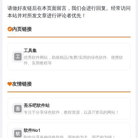
请做好友链后在本页面留言，我们会进行回复。经常访问
本站并对所发文章进行评论者优先！
内页链接
工具集
优秀软件网站，助推精品/免费/实用的绿色软件、便携软
件、实用教程等
友情链接
吾乐吧软件站
专注于分享绿色软件，教程资源，以及IT资讯的网站！
软件No1
制作分享各种绿色软件，国外的为主，国产的为辅！