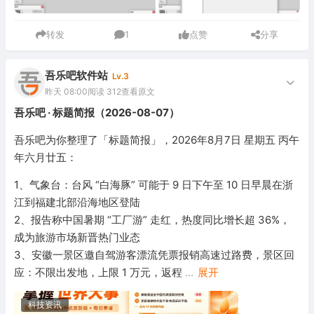
转发
1
点赞
分享
吾乐吧软件站
Lv.3
昨天 08:00
阅读 312
查看原文
吾乐吧 · 标题简报（2026-08-07）
吾乐吧为你整理了「标题简报」，2026年8月7日 星期五 丙午
年六月廿五：
1、气象台：台风 “白海豚” 可能于 9 日下午至 10 日早晨在浙
江到福建北部沿海地区登陆
2、报告称中国暑期 “工厂游” 走红，热度同比增长超 36%，
成为旅游市场新晋热门业态
3、安徽一景区邀自驾游客漂流凭票报销高速过路费，景区回
应：不限出发地，上限 1 万元，返程
...
展开
科技资讯