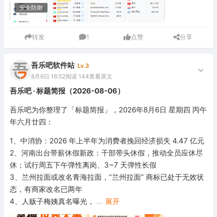
安全防御
转发
1
点赞
分享
吾乐吧软件站
Lv.3
8月6日 16:52
阅读 144
查看原文
吾乐吧 · 标题简报（2026-08-06）
吾乐吧为你整理了「标题简报」，2026年8月6日 星期四 丙午
年六月廿四：
1、中消协：2026 年上半年为消费者挽回经济损失 4.47 亿元
2、河南出台带薪休假新政：干部带头休假，推动全员应休尽
休；试行周五下午弹性离岗、3~7 天弹性长假
3、兰州拉面或改名青海拉面，“兰州拉面” 商标已处于无效状
态，有商家改名已两年
4、人贩子梅姨真名曝光，
...
展开