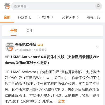
全部
科技资讯
PC软件
安卓软件
编程工具
办公软件
手机软件
全部
关注
网络软件
电视软件
吾乐吧软件站
Lv.3
图形图像
车机软件
2小时前
阅读 2万
查看原文
HEU KMS Activator 64.0 简体中文版（支持激活最新版Win
音频视频
dows/Office离线永久激活）
游戏娱乐
HEU KMS Activator 由“知彼而知己”童鞋开发制作，支持激活
71个VOL版（可激活Windows、Office）。作者不仅介绍了这
安全防御
款工具的激活原理，还公布了程序的核心代码，实在是了不得
啊。这个版本使用随机的KMS拓展PID，来保证日后能通过微
系统下载
软的正版验证。本软件无需.NET 4.0，无需联网，轻松一键可
永久激活（永保180天）几乎支
...
全文
系统工具