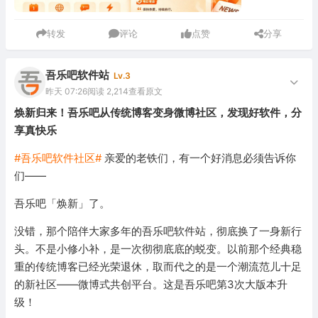
转发
评论
点赞
分享
吾乐吧软件站
Lv.3
昨天 07:26
阅读 2,214
查看原文
焕新归来！吾乐吧从传统博客变身微博社区，发现好软件，分
享真快乐
#吾乐吧软件社区#
亲爱的老铁们，有一个好消息必须告诉你
们——
吾乐吧「焕新」了。
没错，那个陪伴大家多年的吾乐吧软件站，彻底换了一身新行
头。不是小修小补，是一次彻彻底底的蜕变。以前那个经典稳
重的传统博客已经光荣退休，取而代之的是一个潮流范儿十足
的新社区——微博式共创平台。这是吾乐吧第3次大版本升
级！