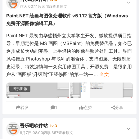
昨天 00:11
阅读 158
查看原文
Paint.NET 绘画与图像处理软件 v5.1.12 官方版（Windows
免费开源图像编辑工具）
Paint.NET 最初由华盛顿州立大学学生开发、微软提供项目指
导，早期定位是 MS 画图（MSPaint）的免费替代品，如今已
逐步成长为功能完整、上手轻快的图像与照片处理工具。界面
风格接近 Photoshop 与 SAI 的混合体，支持图层、无限制历
史记录、特效滤镜与一众实用修图工具，开源免费，是很多用
户从"画图板"升级到"正经修图"的第一站—
...
全文
图形图像
转发
1
点赞
分享
吾乐吧软件站
Lv.3
8月7日 08:00
阅读 357
查看原文