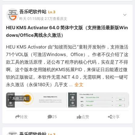
吾乐吧软件站
Lv.3
昨天 01:15
阅读 2.1万
查看原文
HEU KMS Activator 64.0 简体中文版（支持激活最新版Win
dows/Office离线永久激活）
HEU KMS Activator 由“知彼而知己”童鞋开发制作，支持激活
71个VOL版（可激活Windows、Office）。作者不仅介绍了这
款工具的激活原理，还公布了程序的核心代码，实在是了不得
啊。这个版本使用随机的KMS拓展PID，来保证日后能通过微
软的正版验证。本软件无需.NET 4.0，无需联网，轻松一键可
永久激活（永保180天）几乎支
...
全文
系统工具
转发
25
点赞
分享
吾乐吧软件站
Lv.3