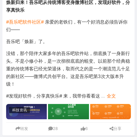
焕新归来！吾乐吧从传统博客变身微博社区，发现好软件，分
享真快乐
#吾乐吧软件社区#
亲爱的老铁们，有一个好消息必须告诉你
们——
吾乐吧「焕新」了。
没错，那个陪伴大家多年的吾乐吧软件站，彻底换了一身新行
头。不是小修小补，是一次彻彻底底的蜕变。以前那个经典稳
重的传统博客已经光荣退休，取而代之的是一个潮流范儿十足
的新社区——微博式共创平台。这是吾乐吧第3次大版本升
级！
#发现好软件，分享真快乐# 来，我带你看看这
...
全文
科技资讯
转发
28
6
分享