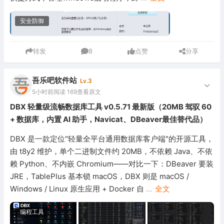
安全防御
转发
8
点赞
分享
吾乐吧软件站
Lv.3
5小时前
阅读 169
查看原文
DBX 轻量级流畅数据库工具 v0.5.71 最新版（20MB 驾驭 60
+ 数据库，内置 AI 助手，Navicat、DBeaver最佳替代品）
DBX 是一款定位"轻量全平台通用数据库客户端"的开源工具，
由 t8y2 维护，单个二进制文件约 20MB，不依赖 Java、不依
赖 Python、不内嵌 Chromium——对比一下：DBeaver 要装
JRE，TablePlus 基本锁 macOS，DBX 则是 macOS /
Windows / Linux 原生应用 + Docker 自
...
全文
编程工具