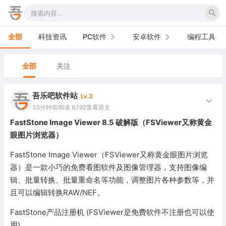
全部
科技资讯
PC软件
安卓软件
编程工具
办公软件
手机软件
全部
关注
网络软件
电视软件
吾乐吧软件站
Lv.3
图形图像
车机软件
35分钟前
阅读 6,192
查看原文
FastStone Image Viewer 8.5 破解版（FSViewer又称黄金
音频视频
眼图片浏览器）
游戏娱乐
FastStone Image Viewer（FSViewer又称黄金眼图片浏览
器）是一款小巧的免费看图软件及图像管理器，支持图像编
安全防御
辑、批量转换、批量重命名等功能，调整图片各种参数等，并
且可以编辑转换RAW/NEF。
系统下载
FastStone产品注册机 (FSViewer是免费软件不注册也可以使
系统工具
用)