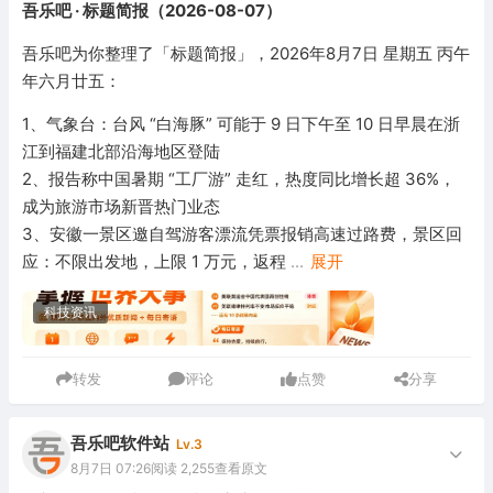
吾乐吧 · 标题简报（2026-08-07）
吾乐吧为你整理了「标题简报」，2026年8月7日 星期五 丙午
年六月廿五：
1、气象台：台风 “白海豚” 可能于 9 日下午至 10 日早晨在浙
江到福建北部沿海地区登陆
2、报告称中国暑期 “工厂游” 走红，热度同比增长超 36%，
成为旅游市场新晋热门业态
3、安徽一景区邀自驾游客漂流凭票报销高速过路费，景区回
应：不限出发地，上限 1 万元，返程
...
展开
科技资讯
转发
评论
点赞
分享
吾乐吧软件站
Lv.3
8月7日 07:26
阅读 2,255
查看原文