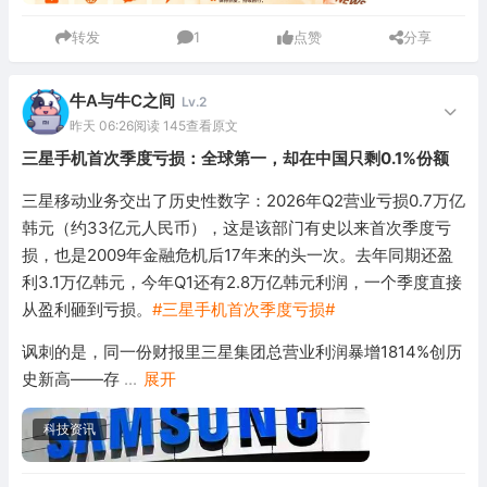
转发
1
点赞
分享
牛A与牛C之间
Lv.2
昨天 06:26
阅读 145
查看原文
三星手机首次季度亏损：全球第一，却在中国只剩0.1%份额
三星移动业务交出了历史性数字：2026年Q2营业亏损0.7万亿
韩元（约33亿元人民币），这是该部门有史以来首次季度亏
损，也是2009年金融危机后17年来的头一次。去年同期还盈
利3.1万亿韩元，今年Q1还有2.8万亿韩元利润，一个季度直接
从盈利砸到亏损。
#三星手机首次季度亏损#
讽刺的是，同一份财报里三星集团总营业利润暴增1814%创历
史新高——存
...
展开
科技资讯