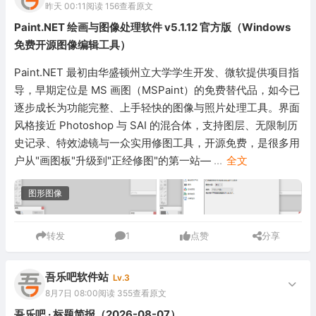
昨天 00:11
阅读 156
查看原文
Paint.NET 绘画与图像处理软件 v5.1.12 官方版（Windows
免费开源图像编辑工具）
Paint.NET 最初由华盛顿州立大学学生开发、微软提供项目指
导，早期定位是 MS 画图（MSPaint）的免费替代品，如今已
逐步成长为功能完整、上手轻快的图像与照片处理工具。界面
风格接近 Photoshop 与 SAI 的混合体，支持图层、无限制历
史记录、特效滤镜与一众实用修图工具，开源免费，是很多用
户从"画图板"升级到"正经修图"的第一站—
...
全文
图形图像
转发
1
点赞
分享
吾乐吧软件站
Lv.3
8月7日 08:00
阅读 355
查看原文
吾乐吧 · 标题简报（2026-08-07）