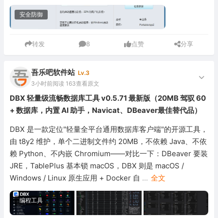
安全防御
转发
8
点赞
分享
吾乐吧软件站
Lv.3
3小时前
阅读 163
查看原文
DBX 轻量级流畅数据库工具 v0.5.71 最新版（20MB 驾驭 60
+ 数据库，内置 AI 助手，Navicat、DBeaver最佳替代品）
DBX 是一款定位"轻量全平台通用数据库客户端"的开源工具，
由 t8y2 维护，单个二进制文件约 20MB，不依赖 Java、不依
赖 Python、不内嵌 Chromium——对比一下：DBeaver 要装
JRE，TablePlus 基本锁 macOS，DBX 则是 macOS /
Windows / Linux 原生应用 + Docker 自
...
全文
编程工具