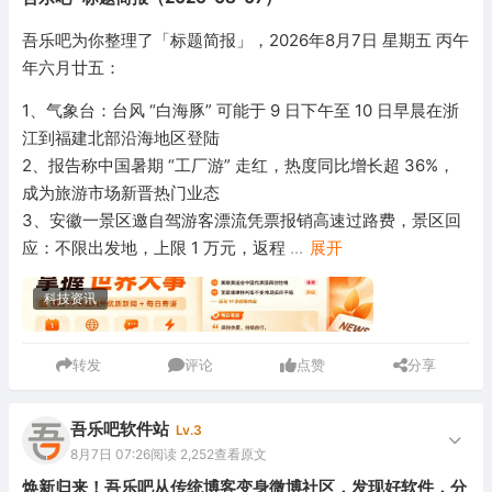
吾乐吧为你整理了「标题简报」，2026年8月7日 星期五 丙午
年六月廿五：
1、气象台：台风 “白海豚” 可能于 9 日下午至 10 日早晨在浙
江到福建北部沿海地区登陆
2、报告称中国暑期 “工厂游” 走红，热度同比增长超 36%，
成为旅游市场新晋热门业态
3、安徽一景区邀自驾游客漂流凭票报销高速过路费，景区回
应：不限出发地，上限 1 万元，返程
...
展开
科技资讯
转发
评论
点赞
分享
吾乐吧软件站
Lv.3
8月7日 07:26
阅读 2,252
查看原文
焕新归来！吾乐吧从传统博客变身微博社区，发现好软件，分