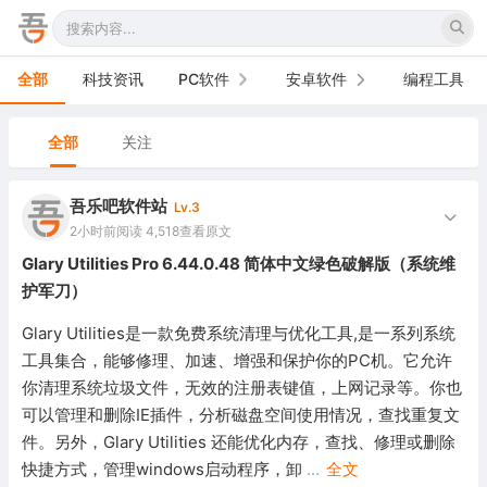
全部
科技资讯
PC软件
安卓软件
编程工具
办公软件
手机软件
全部
关注
网络软件
电视软件
吾乐吧软件站
Lv.3
图形图像
车机软件
2小时前
阅读 4,518
查看原文
Glary Utilities Pro 6.44.0.48 简体中文绿色破解版（系统维
音频视频
护军刀）
游戏娱乐
Glary Utilities是一款免费系统清理与优化工具,是一系列系统
工具集合，能够修理、加速、增强和保护你的PC机。它允许
安全防御
你清理系统垃圾文件，无效的注册表键值，上网记录等。你也
可以管理和删除IE插件，分析磁盘空间使用情况，查找重复文
系统下载
件。另外，Glary Utilities 还能优化内存，查找、修理或删除
快捷方式，管理windows启动程序，卸
...
全文
系统工具