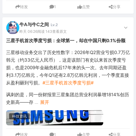
转发
1
点赞
分享
牛A与牛C之间
Lv.2
昨天 06:26
阅读 143
查看原文
三星手机首次季度亏损：全球第一，却在中国只剩0.1%份额
三星移动业务交出了历史性数字：2026年Q2营业亏损0.7万亿
韩元（约33亿元人民币），这是该部门有史以来首次季度亏
损，也是2009年金融危机后17年来的头一次。去年同期还盈
利3.1万亿韩元，今年Q1还有2.8万亿韩元利润，一个季度直接
从盈利砸到亏损。
#三星手机首次季度亏损#
讽刺的是，同一份财报里三星集团总营业利润暴增1814%创历
史新高——存
...
展开
科技资讯
转发
1
点赞
分享