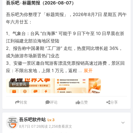
吾乐吧 · 标题简报（2026-08-07）
吾乐吧为你整理了「标题简报」，2026年8月7日 星期五 丙午
年六月廿五：
1、气象台：台风 “白海豚” 可能于 9 日下午至 10 日早晨在浙
江到福建北部沿海地区登陆
2、报告称中国暑期 “工厂游” 走红，热度同比增长超 36%，
成为旅游市场新晋热门业态
3、安徽一景区邀自驾游客漂流凭票报销高速过路费，景区回
应：不限出发地，上限 1 万元，返程
...
展开
科技资讯
转发
评论
点赞
分享
吾乐吧软件站
Lv.3
8月7日 07:26
阅读 2,256
查看原文