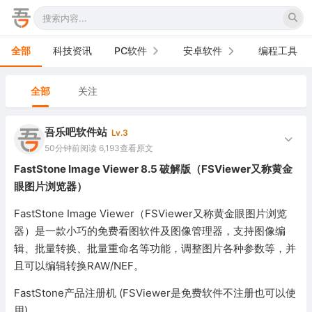
全部
科技资讯
PC软件
安卓软件
编程工具
办公软件
手机软件
全部
关注
网络软件
电视软件
吾乐吧软件站
Lv.3
图形图像
车机软件
50分钟前
阅读 6,193
查看原文
FastStone Image Viewer 8.5 破解版（FSViewer又称黄金
音频视频
眼图片浏览器）
游戏娱乐
FastStone Image Viewer（FSViewer又称黄金眼图片浏览
器）是一款小巧的免费看图软件及图像管理器，支持图像编
安全防御
辑、批量转换、批量重命名等功能，调整图片各种参数等，并
且可以编辑转换RAW/NEF。
系统下载
FastStone产品注册机 (FSViewer是免费软件不注册也可以使
系统工具
用)