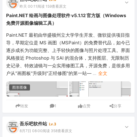
昨天 00:11
阅读 159
查看原文
Paint.NET 绘画与图像处理软件 v5.1.12 官方版（Windows
免费开源图像编辑工具）
Paint.NET 最初由华盛顿州立大学学生开发、微软提供项目指
导，早期定位是 MS 画图（MSPaint）的免费替代品，如今已
逐步成长为功能完整、上手轻快的图像与照片处理工具。界面
风格接近 Photoshop 与 SAI 的混合体，支持图层、无限制历
史记录、特效滤镜与一众实用修图工具，开源免费，是很多用
户从"画图板"升级到"正经修图"的第一站—
...
全文
图形图像
转发
1
点赞
分享
吾乐吧软件站
Lv.3
8月7日 08:00
阅读 358
查看原文