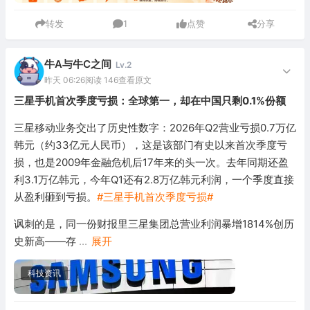
转发
1
点赞
分享
牛A与牛C之间
Lv.2
昨天 06:26
阅读 146
查看原文
三星手机首次季度亏损：全球第一，却在中国只剩0.1%份额
三星移动业务交出了历史性数字：2026年Q2营业亏损0.7万亿
韩元（约33亿元人民币），这是该部门有史以来首次季度亏
损，也是2009年金融危机后17年来的头一次。去年同期还盈
利3.1万亿韩元，今年Q1还有2.8万亿韩元利润，一个季度直接
从盈利砸到亏损。
#三星手机首次季度亏损#
讽刺的是，同一份财报里三星集团总营业利润暴增1814%创历
史新高——存
...
展开
科技资讯