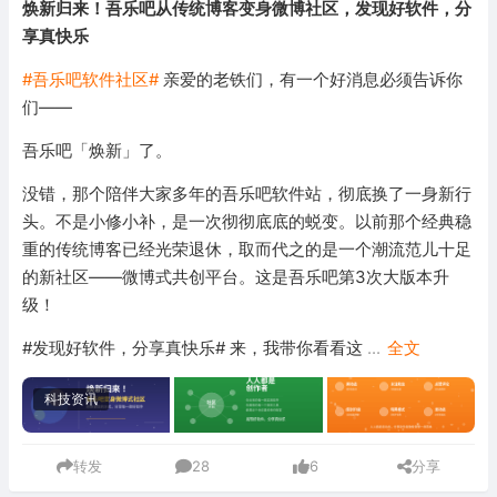
焕新归来！吾乐吧从传统博客变身微博社区，发现好软件，分
享真快乐
#吾乐吧软件社区#
亲爱的老铁们，有一个好消息必须告诉你
们——
吾乐吧「焕新」了。
没错，那个陪伴大家多年的吾乐吧软件站，彻底换了一身新行
头。不是小修小补，是一次彻彻底底的蜕变。以前那个经典稳
重的传统博客已经光荣退休，取而代之的是一个潮流范儿十足
的新社区——微博式共创平台。这是吾乐吧第3次大版本升
级！
#发现好软件，分享真快乐# 来，我带你看看这
...
全文
科技资讯
转发
28
6
分享