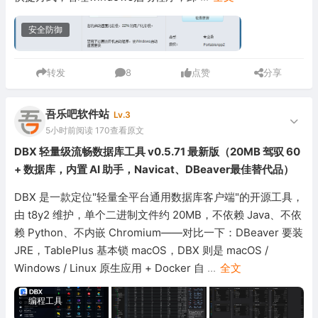
安全防御
转发
8
点赞
分享
吾乐吧软件站
Lv.3
5小时前
阅读 170
查看原文
DBX 轻量级流畅数据库工具 v0.5.71 最新版（20MB 驾驭 60
+ 数据库，内置 AI 助手，Navicat、DBeaver最佳替代品）
DBX 是一款定位"轻量全平台通用数据库客户端"的开源工具，
由 t8y2 维护，单个二进制文件约 20MB，不依赖 Java、不依
赖 Python、不内嵌 Chromium——对比一下：DBeaver 要装
JRE，TablePlus 基本锁 macOS，DBX 则是 macOS /
Windows / Linux 原生应用 + Docker 自
...
全文
编程工具