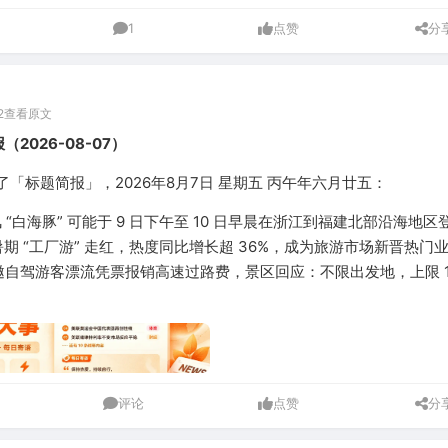
1
点赞
分
2
查看原文
（2026-08-07）
「标题简报」，2026年8月7日 星期五 丙午年六月廿五：
 “白海豚” 可能于 9 日下午至 10 日早晨在浙江到福建北部沿海地区
期 “工厂游” 走红，热度同比增长超 36%，成为旅游市场新晋热门
邀自驾游客漂流凭票报销高速过路费，景区回应：不限出发地，上限 1
评论
点赞
分