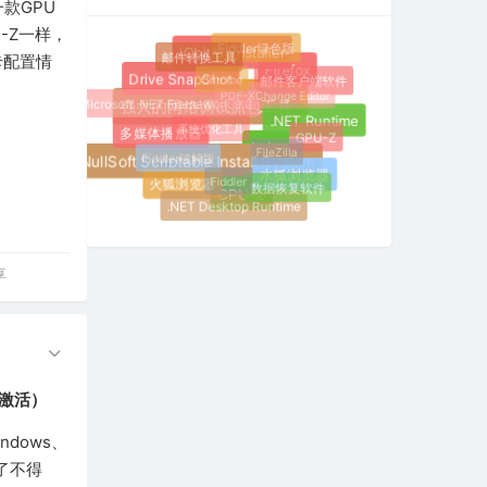
一款GPU
-Z一样，
Fiddler绿色版
邮件转换工具
IObit Uninstaller
卡配置情
Chrome
Firefox
邮件客户端软件
Drive SnapShot
PDF-XChange Editor
Microsoft .NET Framework 9.0
360浏览器
强大的网络调试抓包工具
系统优化工具
.NET Runtime
GPU-Z
多媒体播放器
FileZilla
Fiddler破解版
钉钉
NullSoft Scriptable Install System
Fiddler
水狐浏览器
数据恢复软件
火狐浏览器
CPU-Z
.NET Desktop Runtime
享
永久激活）
ndows、
了不得