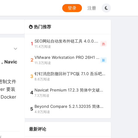
登录
注册
热门推荐
SEO网站自动发布外链工具 4.0.0.0 吾乐吧优化版（智能代理狂刷外链）
1
热
11.4万阅读
VMware Workstation PRO 26H1 中文精简安装注册版 / 完整版（最好用的虚拟机软件）
2
新
，Navic
11.3万阅读
钉钉消息防撤回补丁PC版 7.1.0 吾乐吧优化版（支持消息防撤回+钉钉多开+支持消息永不已读+去除钉钉水印）
3
8.6万阅读
二进制文件
er 要装
Navicat Premium 17.2.3 简体中文破解版（多重数据库管理工具）
4
7.3万阅读
Docker
Beyond Compare 5.2.1.32035 简体中文注册版（超强文件/夹比较工具）
5
4.9万阅读
最新评论
享