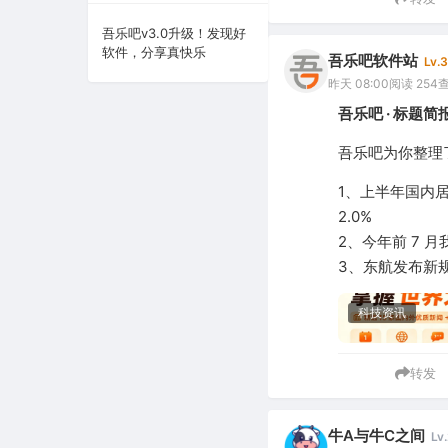
系统下载
吾乐吧v3.0升级！发现好
软件，分享真快乐
吾乐吧软件站
Lv.3
系统工具
昨天 08:00
阅读 254
吾乐吧 · 标题简报
吾乐吧为你整理了
1、上半年国内居民
2.0%
2、今年前 7 
3、东航发布新规
科技资讯
转发
牛A与牛C之间
Lv