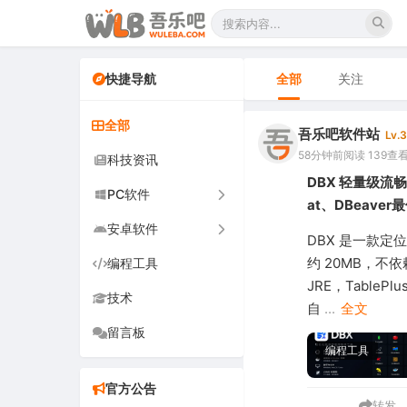
快捷导航
全部
关注
全部
吾乐吧软件站
Lv.3
58分钟前
阅读 139
查
科技资讯
DBX 轻量级流畅数
PC软件
at、DBeave
安卓软件
办公软件
DBX 是一款定
约 20MB，不依赖
编程工具
网络软件
手机软件
JRE，TablePlu
技术
图形图像
电视软件
自
...
全文
留言板
音频视频
车机软件
编程工具
游戏娱乐
官方公告
安全防御
转发