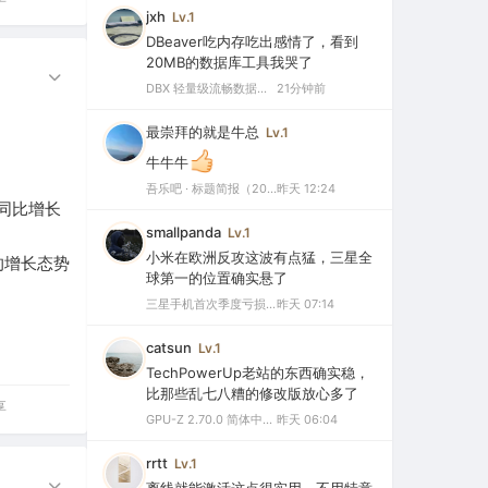
jxh
Lv.1
DBeaver吃内存吃出感情了，看到
20MB的数据库工具我哭了
DBX 轻量级流畅数据库工具 v0.5.71 最新版（20MB 驾驭 60+ 数据库，内置 AI 助手，Navicat、DBeaver最佳替代品）
21分钟前
最崇拜的就是牛总
Lv.1
牛牛牛
吾乐吧 · 标题简报（2026-08-08）
昨天 12:24
，同比增长
smallpanda
Lv.1
小米在欧洲反攻这波有点猛，三星全
好的增长态势
球第一的位置确实悬了
三星手机首次季度亏损，中国市场仅剩0.1%份额背后的三大败因
昨天 07:14
catsun
Lv.1
TechPowerUp老站的东西确实稳，
比那些乱七八糟的修改版放心多了
享
GPU-Z 2.70.0 简体中文汉化版（显卡测试专业的软件）
昨天 06:04
rrtt
Lv.1