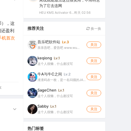
离线就能激活这点很实用，不用特意
为了它去连网
HEU KMS Activator 64.0 简体中文版（支持激活最新版Windows/Office离线永久激活）
昨天 02:56
币），这
推荐关注
换一换
期还盈利
手机首次
吾乐吧软件站
Lv.3
关注
亲亲吾吧，爱吾吧 www.wu…
keqiong
Lv.1
关注
这个人很懒，什么都没写
牛A与牛C之间
Lv.2
关注
渣渣码农一枚，是一名闷骚的JA…
享
SageChen
Lv.1
关注
这个人很懒，什么都没写
Sabby
Lv.1
关注
这个人很懒，什么都没写
热门标签