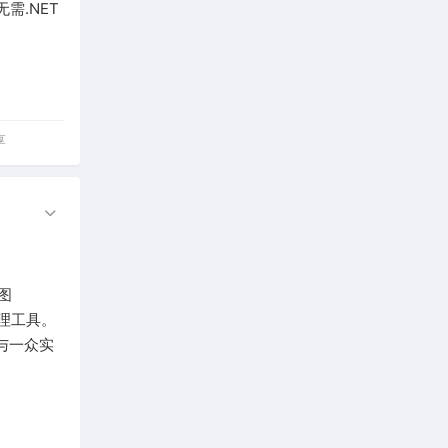
需.NET
享
）
图
处理工具。
镜与一众实