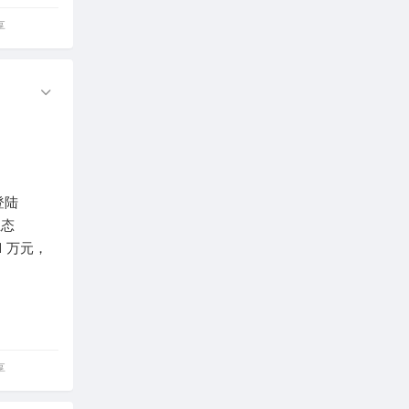
享
登陆
业态
 万元，
享