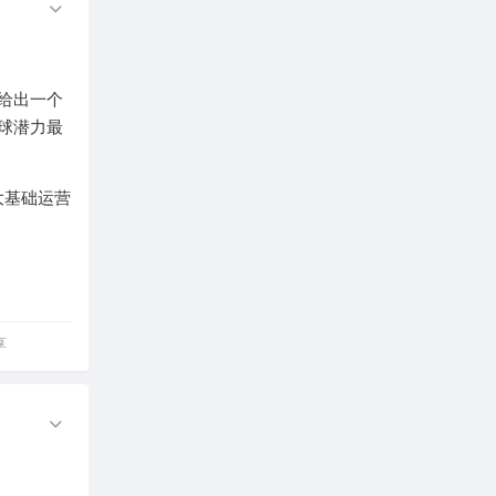
，给出一个
球潜力最
大基础运营
享