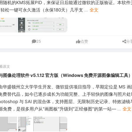
随机的KMS拓展PID，来保证日后能通过微软的正版验证。本软件无
，轻松一键可永久激活（永保180天）几乎支
...
全文
25
点赞
分
看原文
绘画与图像处理软件 v5.1.12 官方版（Windows 免费开源图像编辑工具
T 最初由华盛顿州立大学学生开发、微软提供项目指导，早期定位是 MS 画
t）的免费替代品，如今已逐步成长为功能完整、上手轻快的图像与照片
hotoshop 与 SAI 的混合体，支持图层、无限制历史记录、特效滤
源免费，是很多用户从"画图板"升级到"正经修图"的第一站—
...
全文