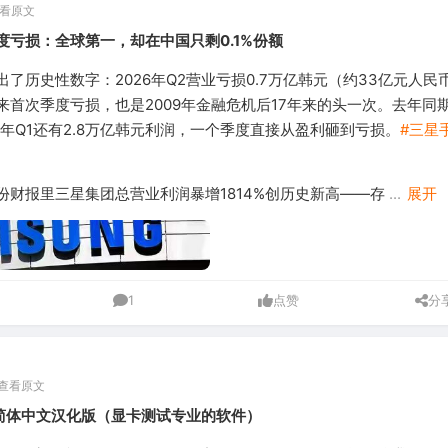
看原文
度亏损：全球第一，却在中国只剩0.1%份额
了历史性数字：2026年Q2营业亏损0.7万亿韩元（约33亿元人民
来首次季度亏损，也是2009年金融危机后17年来的头一次。去年同
今年Q1还有2.8万亿韩元利润，一个季度直接从盈利砸到亏损。
#三星
份财报里三星集团总营业利润暴增1814%创历史新高——存
...
展开
1
点赞
分
查看原文
0.0 简体中文汉化版（显卡测试专业的软件）