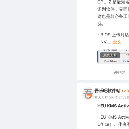
GPU-Z 是最知
识别软件，界面
这也是款必备工
况。
- BIOS 上传
- NV
...
全文
系统工具
转发
吾乐吧软件站
Lv.3
昨天 01:15
阅读 2.1万
HEU KMS Ac
HEU KMS A
Office）