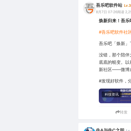
吾乐吧软件站
Lv.3
8月7日 07:26
阅读 2,2
焕新归来！吾乐
#吾乐吧软件社区
吾乐吧「焕新」
没错，那个陪伴
底底的蜕变。以
新社区——微博
#发现好软件，
科技资讯
转发
牛A与牛C之间
Lv