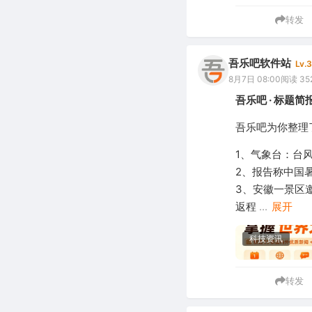
转发
吾乐吧软件站
Lv.3
8月7日 08:00
阅读 35
吾乐吧 · 标题简报
吾乐吧为你整理了
1、气象台：台风
2、报告称中国暑
3、安徽一景区
返程
...
展开
科技资讯
转发