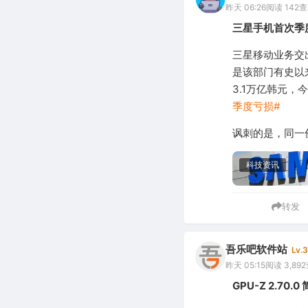
昨天 06:26
阅读 142
查
三星手机首次季
三星移动业务交出
是该部门有史以
3.1万亿韩元，
季度亏损#
讽刺的是，同一
科技资讯
转发
吾乐吧软件站
Lv.3
昨天 05:15
阅读 3,892
GPU-Z 2.7