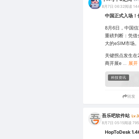
8月7日 06:32
阅读 14
中国正式入场！
8月6日，中国信
重磅判断：凭借
大的eSIM市场
关键拐点发生在
商开展e
...
展开
科技资讯
转发
吾乐吧软件站
Lv.3
8月7日 05:15
阅读 795
HopToDesk