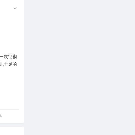
一次彻彻
儿十足的
享