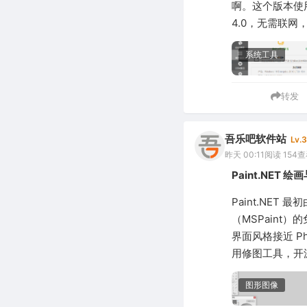
啊。这个版本使用
4.0，无需联网
系统工具
转发
吾乐吧软件站
Lv.3
昨天 00:11
阅读 154
查
Paint.NET 
Paint.NE
（MSPain
界面风格接近 P
用修图工具，开
图形图像