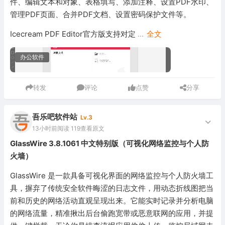
件、编辑文本和对象、表格填写、添加注释、设置PDF水印、
管理PDF页面、合并PDF文档、设置密码保护文件等。
Icecream PDF Editor官方版支持对定
...
全文
办公软件
转发
评论
点赞
分享
吾乐吧软件站
Lv.3
13小时前
阅读 119
查看原文
GlassWire 3.8.1061 中文特别版（可视化网络监控与个人防
火墙）
GlassWire 是一款具备可视化界面的网络监控与个人防火墙工
具，摒弃了传统安全软件晦涩的日志文件，用动态折线图把当
前和历史的网络活动直观呈现出来。它能实时记录并分析电脑
的网络流量，精准揪出后台偷跑宽带或恶意联网的应用，并提