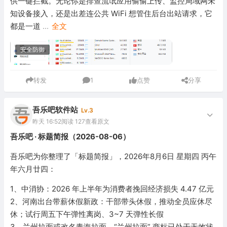
供一键拦截。无论你是排查流氓应用偷偷上传、监控局域网未
知设备接入，还是出差连公共 WiFi 想管住后台出站请求，它
都是一道
...
全文
安全防御
转发
1
点赞
分享
吾乐吧软件站
Lv.3
昨天 16:52
阅读 127
查看原文
吾乐吧 · 标题简报（2026-08-06）
吾乐吧为你整理了「标题简报」，2026年8月6日 星期四 丙午
年六月廿四：
1、中消协：2026 年上半年为消费者挽回经济损失 4.47 亿元
2、河南出台带薪休假新政：干部带头休假，推动全员应休尽
休；试行周五下午弹性离岗、3~7 天弹性长假
3、兰州拉面或改名青海拉面，“兰州拉面” 商标已处于无效状