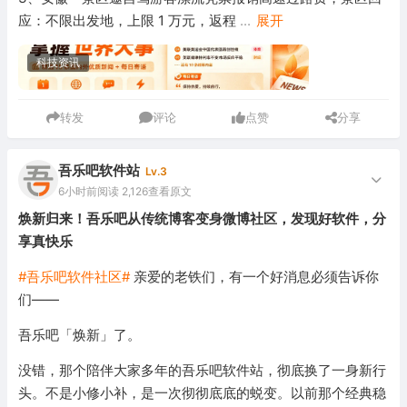
应：不限出发地，上限 1 万元，返程
...
展开
科技资讯
转发
评论
点赞
分享
吾乐吧软件站
Lv.3
6小时前
阅读 2,126
查看原文
焕新归来！吾乐吧从传统博客变身微博社区，发现好软件，分
享真快乐
#吾乐吧软件社区#
亲爱的老铁们，有一个好消息必须告诉你
们——
吾乐吧「焕新」了。
没错，那个陪伴大家多年的吾乐吧软件站，彻底换了一身新行
头。不是小修小补，是一次彻彻底底的蜕变。以前那个经典稳