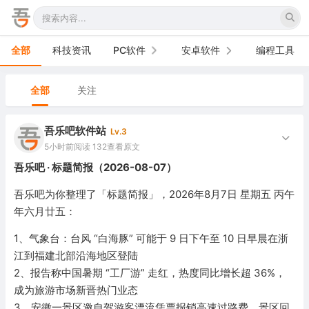
全部
科技资讯
PC软件
安卓软件
编程工具
办公软件
手机软件
全部
关注
网络软件
电视软件
吾乐吧软件站
Lv.3
图形图像
车机软件
5小时前
阅读 132
查看原文
吾乐吧 · 标题简报（2026-08-07）
音频视频
吾乐吧为你整理了「标题简报」，2026年8月7日 星期五 丙午
游戏娱乐
年六月廿五：
安全防御
1、气象台：台风 “白海豚” 可能于 9 日下午至 10 日早晨在浙
江到福建北部沿海地区登陆
系统下载
2、报告称中国暑期 “工厂游” 走红，热度同比增长超 36%，
成为旅游市场新晋热门业态
系统工具
3、安徽一景区邀自驾游客漂流凭票报销高速过路费，景区回