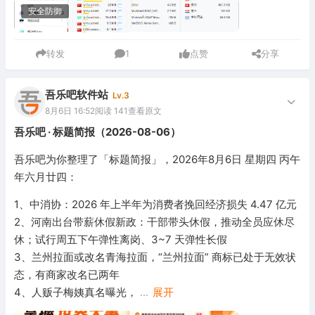
安全防御
转发
1
点赞
分享
吾乐吧软件站
Lv.3
8月6日 16:52
阅读 141
查看原文
吾乐吧 · 标题简报（2026-08-06）
吾乐吧为你整理了「标题简报」，2026年8月6日 星期四 丙午
年六月廿四：
1、中消协：2026 年上半年为消费者挽回经济损失 4.47 亿元
2、河南出台带薪休假新政：干部带头休假，推动全员应休尽
休；试行周五下午弹性离岗、3~7 天弹性长假
3、兰州拉面或改名青海拉面，“兰州拉面” 商标已处于无效状
态，有商家改名已两年
4、人贩子梅姨真名曝光，
...
展开