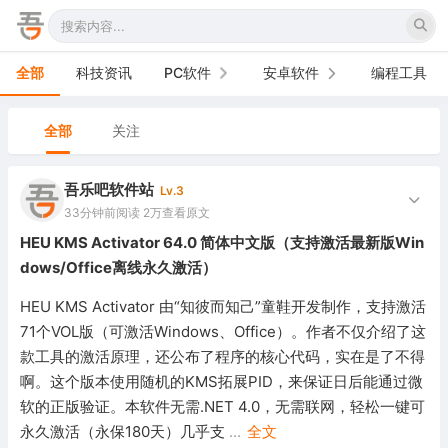
全部
科技资讯
PC软件
安卓软件
编程工具
办公软件
手机软件
全部
关注
网络软件
电视软件
吾乐吧软件站
Lv.3
图形图像
车机软件
33分钟前
阅读 2万
查看原文
HEU KMS Activator 64.0 简体中文版（支持激活最新版Win
音频视频
dows/Office离线永久激活）
游戏娱乐
HEU KMS Activator 由“知彼而知己”童鞋开发制作，支持激活
71个VOL版（可激活Windows、Office）。作者不仅介绍了这
安全防御
款工具的激活原理，还公布了程序的核心代码，实在是了不得
啊。这个版本使用随机的KMS拓展PID，来保证日后能通过微
系统下载
软的正版验证。本软件无需.NET 4.0，无需联网，轻松一键可
永久激活（永保180天）几乎支
...
全文
系统工具