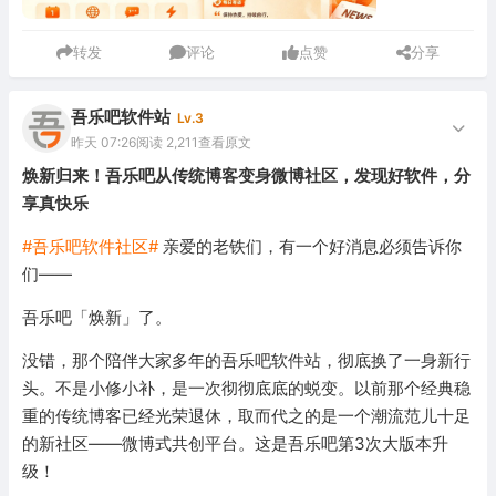
转发
评论
点赞
分享
吾乐吧软件站
Lv.3
昨天 07:26
阅读 2,211
查看原文
焕新归来！吾乐吧从传统博客变身微博社区，发现好软件，分
享真快乐
#吾乐吧软件社区#
亲爱的老铁们，有一个好消息必须告诉你
们——
吾乐吧「焕新」了。
没错，那个陪伴大家多年的吾乐吧软件站，彻底换了一身新行
头。不是小修小补，是一次彻彻底底的蜕变。以前那个经典稳
重的传统博客已经光荣退休，取而代之的是一个潮流范儿十足
的新社区——微博式共创平台。这是吾乐吧第3次大版本升
级！