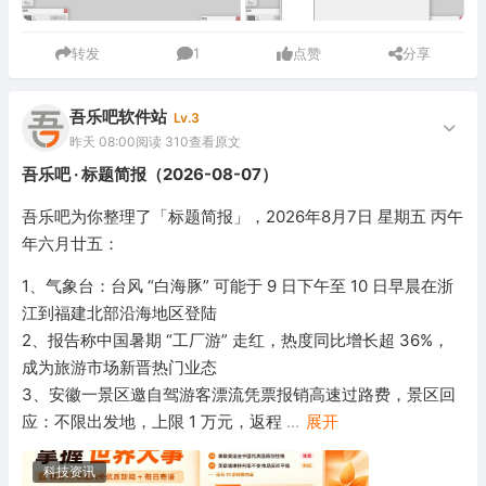
转发
1
点赞
分享
吾乐吧软件站
Lv.3
昨天 08:00
阅读 310
查看原文
吾乐吧 · 标题简报（2026-08-07）
吾乐吧为你整理了「标题简报」，2026年8月7日 星期五 丙午
年六月廿五：
1、气象台：台风 “白海豚” 可能于 9 日下午至 10 日早晨在浙
江到福建北部沿海地区登陆
2、报告称中国暑期 “工厂游” 走红，热度同比增长超 36%，
成为旅游市场新晋热门业态
3、安徽一景区邀自驾游客漂流凭票报销高速过路费，景区回
应：不限出发地，上限 1 万元，返程
...
展开
科技资讯