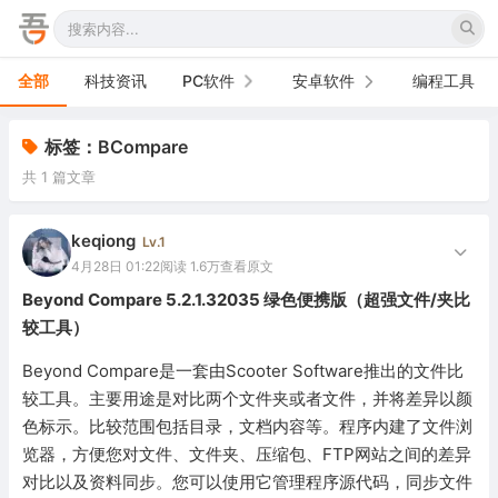
全部
科技资讯
PC软件
安卓软件
编程工具
办公软件
手机软件
标签：BCompare
共 1 篇文章
网络软件
电视软件
图形图像
车机软件
keqiong
Lv.1
4月28日 01:22
阅读 1.6万
查看原文
音频视频
Beyond Compare 5.2.1.32035 绿色便携版（超强文件/夹比
较工具）
游戏娱乐
Beyond Compare是一套由Scooter Software推出的文件比
安全防御
较工具。主要用途是对比两个文件夹或者文件，并将差异以颜
色标示。比较范围包括目录，文档内容等。程序内建了文件浏
系统下载
览器，方便您对文件、文件夹、压缩包、FTP网站之间的差异
系统工具
对比以及资料同步。您可以使用它管理程序源代码，同步文件