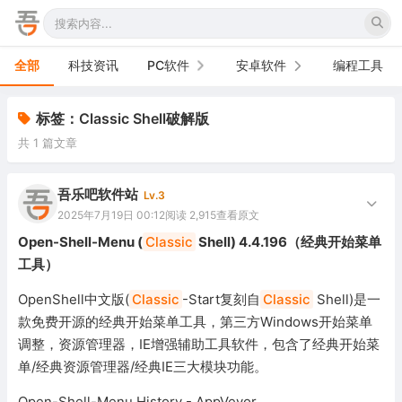
全部
科技资讯
PC软件
安卓软件
编程工具
办公软件
手机软件
标签：Classic Shell破解版
共 1 篇文章
网络软件
电视软件
图形图像
车机软件
吾乐吧软件站
Lv.3
2025年7月19日 00:12
阅读 2,915
查看原文
音频视频
Open-Shell-Menu (
Classic
Shell) 4.4.196（经典开始菜单
工具）
游戏娱乐
OpenShell中文版(
Classic
-Start复刻自
Classic
Shell)是一
安全防御
款免费开源的经典开始菜单工具，第三方Windows开始菜单
调整，资源管理器，IE增强辅助工具软件，包含了经典开始菜
系统下载
单/经典资源管理器/经典IE三大模块功能。
系统工具
Open-Shell-Menu History - AppVeyor