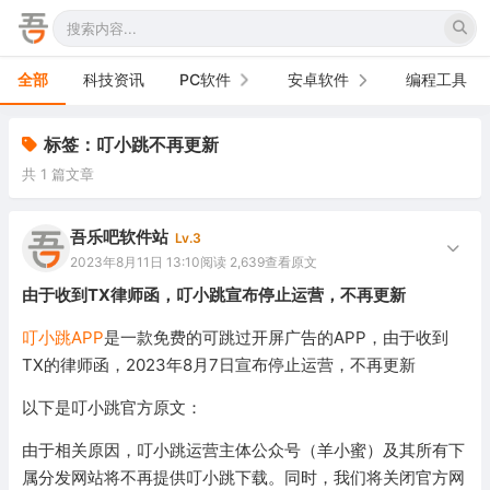
全部
科技资讯
PC软件
安卓软件
编程工具
办公软件
手机软件
标签：叮小跳不再更新
共 1 篇文章
网络软件
电视软件
图形图像
车机软件
吾乐吧软件站
Lv.3
2023年8月11日 13:10
阅读 2,639
查看原文
音频视频
由于收到TX律师函，叮小跳宣布停止运营，不再更新
游戏娱乐
叮小跳APP
是一款免费的可跳过开屏广告的APP，由于收到
TX的律师函，2023年8月7日宣布停止运营，不再更新
安全防御
以下是叮小跳官方原文：
系统下载
由于相关原因，叮小跳运营主体公众号（羊小蜜）及其所有下
系统工具
属分发网站将不再提供叮小跳下载。同时，我们将关闭官方网