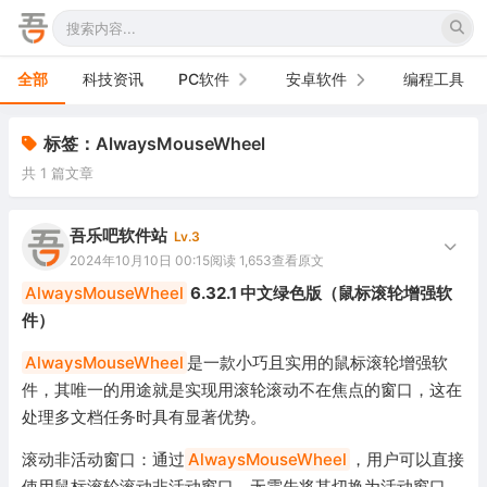
全部
科技资讯
PC软件
安卓软件
编程工具
办公软件
手机软件
标签：AlwaysMouseWheel
共 1 篇文章
网络软件
电视软件
图形图像
车机软件
吾乐吧软件站
Lv.3
2024年10月10日 00:15
阅读 1,653
查看原文
音频视频
AlwaysMouseWheel
6.32.1 中文绿色版（鼠标滚轮增强软
件）
游戏娱乐
AlwaysMouseWheel
是一款小巧且实用的鼠标滚轮增强软
安全防御
件，其唯一的用途就是实现用滚轮滚动不在焦点的窗口，这在
处理多文档任务时具有显著优势。
系统下载
滚动非活动窗口：通过
AlwaysMouseWheel
，用户可以直接
系统工具
使用鼠标滚轮滚动非活动窗口，无需先将其切换为活动窗口。