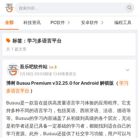
全部
科技资讯
PC软件
安卓软件
编程工具
办公软件
手机软件
标签：学习多语言平台
共 1 篇文章
网络软件
电视软件
图形图像
车机软件
吾乐吧软件站
Lv.3
2月28日 05:05
阅读 1,149
查看原文
音频视频
博树 Busuu Premium v32.25.0 for Android 解锁版（
学习
多语言平台
）
游戏娱乐
Busuu是一款旨在提供高质量语言学习体验的应用程序。它支
安全防御
持多种不同的语言学习，包括英语、西班牙语、法语、德语等
等。Busuu的学习内容涵盖了从初级到高级的各个层次，无论
系统下载
是初学者还是已具备一定基础的学习者，都能找到适合自己的
系统工具
学习资源。此外，Busuu还提供了社交学习功能，用户可以与