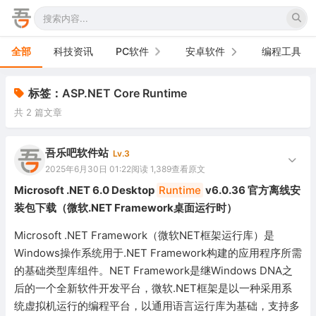
全部
科技资讯
PC软件
安卓软件
编程工具
办公软件
手机软件
标签：ASP.NET Core Runtime
共 2 篇文章
网络软件
电视软件
图形图像
车机软件
吾乐吧软件站
Lv.3
2025年6月30日 01:22
阅读 1,389
查看原文
音频视频
Microsoft .NET 6.0 Desktop
Runtime
v6.0.36 官方离线安
装包下载（微软.NET Framework桌面运行时）
游戏娱乐
Microsoft .NET Framework（微软NET框架运行库）是
安全防御
Windows操作系统用于.NET Framework构建的应用程序所需
的基础类型库组件。NET Framework是继Windows DNA之
系统下载
后的一个全新软件开发平台，微软.NET框架是以一种采用系
系统工具
统虚拟机运行的编程平台，以通用语言运行库为基础，支持多