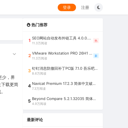
登录
注册
热门推荐
SEO网站自动发布外链工具 4.0.0.0 吾乐吧优化版（智能代理狂刷外链）
1
热
11.3万阅读
VMware Workstation PRO 26H1 中文精简安装注册版 / 完整版（最好用的虚拟机软件）
2
新
11.3万阅读
钉钉消息防撤回补丁PC版 7.1.0 吾乐吧优化版（支持消息防撤回+钉钉多开+支持消息永不已读+去除钉钉水印）
3
8.6万阅读
更少，界
Navicat Premium 17.2.3 简体中文破解版（多重数据库管理工具）
让下载更简
4
7.3万阅读
载。
Beyond Compare 5.2.1.32035 简体中文注册版（超强文件/夹比较工具）
5
4.9万阅读
最新评论