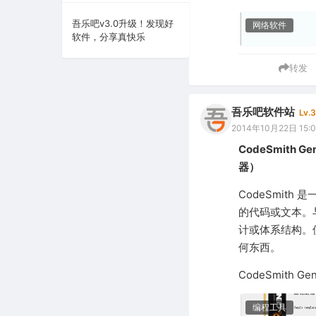
系统下载
吾乐吧v3.0升级！发现好
网络软件
软件，分享真快乐
系统工具
转发
吾乐吧软件站
Lv.3
2014年10月22日 15:
CodeSmith Gen
器）
CodeSmit
的代码或文本。与
计或体系结构。使
何东西。
CodeSmith Gene
编程工具