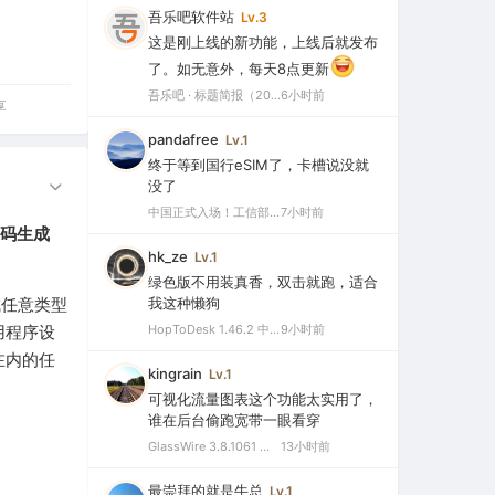
吾乐吧软件站
Lv.3
这是刚上线的新功能，上线后就发布
了。如无意外，每天8点更新
吾乐吧 · 标题简报（2026-08-06）
6小时前
享
pandafree
Lv.1
终于等到国行eSIM了，卡槽说没就
没了
中国正式入场！工信部批复eSIM手机商用试验，2026或成爆发元年
7小时前
代码生成
hk_ze
Lv.1
绿色版不用装真香，双击就跑，适合
成任意类型
我这种懒狗
用程序设
HopToDesk 1.46.2 中文绿色版（免费远程协助工具）
9小时前
在内的任
kingrain
Lv.1
可视化流量图表这个功能太实用了，
谁在后台偷跑宽带一眼看穿
GlassWire 3.8.1061 中文特别版（可视化网络监控与个人防火墙）
13小时前
最崇拜的就是牛总
Lv.1