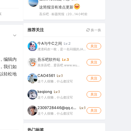
这简报没有准点更新
享
吾乐吧 · 标题简报（2026-08-06）
14小时前
推荐关注
换一换
牛A与牛C之间
Lv.2
关注
渣渣码农一枚，是一名闷骚的JA…
，编辑内
吾乐吧软件站
Lv.3
关注
亲亲吾吧，爱吾吧 www.wu…
，我们如
以轻松地
CAO4561
Lv.1
关注
这个人很懒，什么都没写
keqiong
Lv.1
关注
这个人很懒，什么都没写
2309728446@qq.com
Lv.1
关注
这个人很懒，什么都没写
热门标签