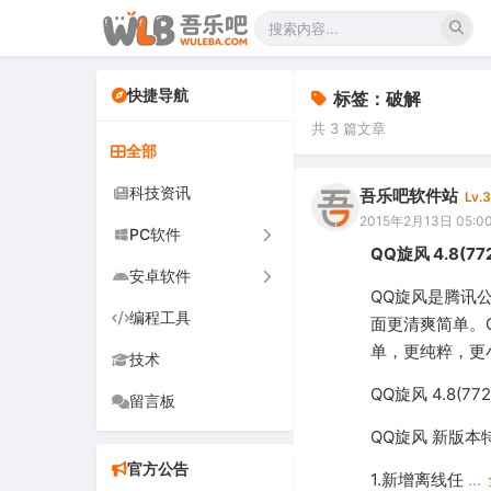
快捷导航
标签：破解
共 3 篇文章
全部
科技资讯
吾乐吧软件站
Lv.3
2015年2月13日 05:0
PC软件
QQ旋风 4.8(77
安卓软件
办公软件
QQ旋风是腾讯
编程工具
网络软件
手机软件
面更清爽简单。
单，更纯粹，更
技术
图形图像
电视软件
QQ旋风 4.8(
留言板
音频视频
车机软件
QQ旋风 新版本
游戏娱乐
官方公告
1.新增离线任
...
安全防御