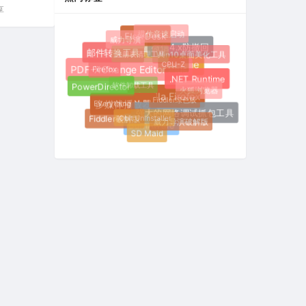
享
模仿音速启动
FlowDesk
威力导演
微信4.x防撤回
注册表清理工具
邮件转换工具
Win10桌面美化工具
CPU-Z
Google Chrome
Firefox
PDF-XChange Editor Plus
.NET Runtime
软件卸载工具
PowerDirector
火狐浏览器
Fiddler绿色版
Mozilla Firefox
Everything
多媒体播放器
强大的网络调试抓包工具
IObit Uninstaller
Fiddler破解版
威力导演破解版
BurnAware
SD Maid