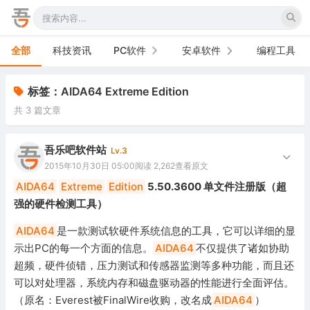
全部
科技资讯
PC软件
安卓软件
编程工具
办公软件
手机软件
标签：AIDA64 Extreme Edition
共 3 篇文章
网络软件
电视软件
图形图像
车机软件
吾乐吧软件站
Lv.3
2015年10月30日 05:00
阅读 2,262
查看原文
音频视频
AIDA64
Extreme
Edition
5.50.3600 单文件注册版（超
强的硬件检测工具）
游戏娱乐
AIDA64
是一款测试软硬件系统信息的工具，它可以详细的显
安全防御
示出PC的每一个方面的信息。
AIDA64
不仅提供了诸如协助
超频，硬件侦错，压力测试和传感器监测等多种功能，而且还
系统下载
可以对处理器，系统内存和磁盘驱动器的性能进行全面评估。
系统工具
（原名：Everest被FinalWire收购，改名成
AIDA64
）