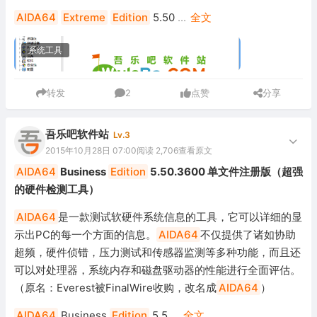
AIDA64
Extreme
Edition
5.50
...
全文
系统工具
转发
2
点赞
分享
吾乐吧软件站
Lv.3
2015年10月28日 07:00
阅读 2,706
查看原文
AIDA64
Business
Edition
5.50.3600 单文件注册版（超强
的硬件检测工具）
AIDA64
是一款测试软硬件系统信息的工具，它可以详细的显
示出PC的每一个方面的信息。
AIDA64
不仅提供了诸如协助
超频，硬件侦错，压力测试和传感器监测等多种功能，而且还
可以对处理器，系统内存和磁盘驱动器的性能进行全面评估。
（原名：Everest被FinalWire收购，改名成
AIDA64
）
AIDA64
Business
Edition
5.5
...
全文