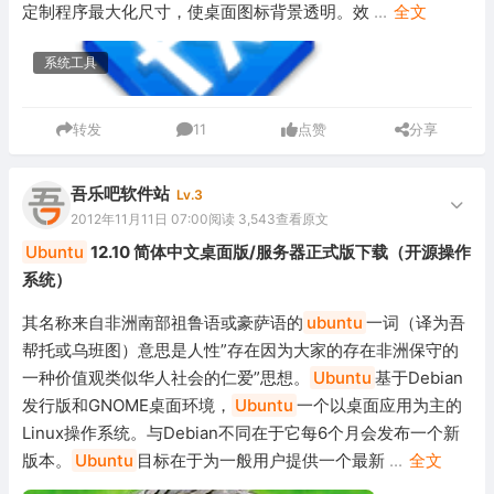
定制程序最大化尺寸，使桌面图标背景透明。效
...
全文
系统工具
转发
11
点赞
分享
吾乐吧软件站
Lv.3
2012年11月11日 07:00
阅读 3,543
查看原文
Ubuntu
12.10 简体中文桌面版/服务器正式版下载（开源操作
系统）
其名称来自非洲南部祖鲁语或豪萨语的
ubuntu
一词（译为吾
帮托或乌班图）意思是人性”存在因为大家的存在非洲保守的
一种价值观类似华人社会的仁爱”思想。
Ubuntu
基于Debian
发行版和GNOME桌面环境，
Ubuntu
一个以桌面应用为主的
Linux操作系统。与Debian不同在于它每6个月会发布一个新
版本。
Ubuntu
目标在于为一般用户提供一个最新
...
全文