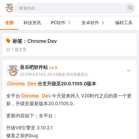
全部
科技资讯
PC软件
安卓软件
编程工具
办公软件
手机软件
标签：Chrome Dev
共 1 篇文章
网络软件
电视软件
图形图像
车机软件
吾乐吧软件站
Lv.3
2012年4月18日 20:44
阅读 900
查看原文
音频视频
Chrome
Dev
分支升级至20.0.1105.0版本
游戏娱乐
全平台
Chrome
Dev
今天迎来跨入 V20时代之后的第一个更
新，升级至最新版本20.0.1105.0。
安全防御
更新内容如下：全平台：
系统下载
升级V8引擎至 3.10.2.1
系统工具
修复之前的bug