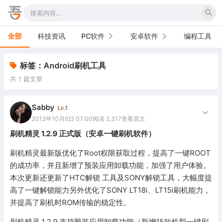
全部
科技资讯
PC软件
安卓软件
编程工具
办公软件
手机软件
标签：Android刷机工具
共 1 篇文章
网络软件
电视软件
图形图像
车机软件
Sabby
Lv.1
2013年10月6日 07:00
阅读 2,317
查看原文
音频视频
刷机精灵 1.2.9 正式版（安卓一键刷机软件）
游戏娱乐
刷机精灵最新版优化了Root权限获取过程，提高了一键ROOT
的成功率，并且新增了预装应用卸载功能，加强了用户体验。
安全防御
本次更新还更新了HTC解锁 工具及SONY解锁工具，大幅度提
高了一键解锁能力另外优化了SONY LT18i、LT15i刷机能力，
系统下载
并提高了刷机时ROM传输的稳定性。
系统工具
刷机精灵 1.2.9 支持预装应用卸载功能（新增15款机型一键刷