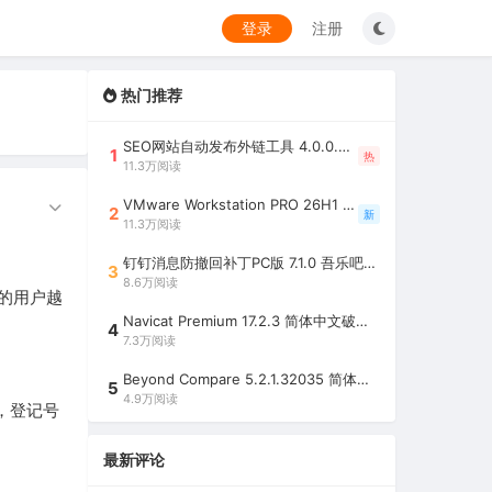
登录
注册
热门推荐
SEO网站自动发布外链工具 4.0.0.0 吾乐吧优化版（智能代理狂刷外链）
1
热
11.3万阅读
VMware Workstation PRO 26H1 中文精简安装注册版 / 完整版（最好用的虚拟机软件）
2
新
11.3万阅读
钉钉消息防撤回补丁PC版 7.1.0 吾乐吧优化版（支持消息防撤回+钉钉多开+支持消息永不已读+去除钉钉水印）
3
8.6万阅读
的用户越
Navicat Premium 17.2.3 简体中文破解版（多重数据库管理工具）
4
7.3万阅读
Beyond Compare 5.2.1.32035 简体中文注册版（超强文件/夹比较工具）
5
4.9万阅读
，登记号
最新评论