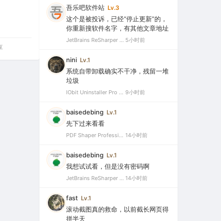
吾乐吧软件站
Lv.3
这个是被投诉，已经“停止更新”的，
你重新搜软件名字，有其他文章地址
JetBrains ReSharper 2021.2.1 Ultimate 官方最新破解版+注册机（VS最好用的插件，停止更新）
5小时前
享
nini
Lv.1
系统自带卸载确实不干净，残留一堆
垃圾
IObit Uninstaller Pro 15.5.0.11 绿色特别版（强大的软件卸载工具）
9小时前
baisedebing
Lv.1
先下过来看看
PDF Shaper Professional 15.6 中文破解版（强大实用的全能PDF工具箱）
14小时前
baisedebing
Lv.1
我想试试看，但是没有密码啊
JetBrains ReSharper 2021.2.1 Ultimate 官方最新破解版+注册机（VS最好用的插件，停止更新）
14小时前
fast
Lv.1
滚动截图真的救命，以前截长网页得
拼半天