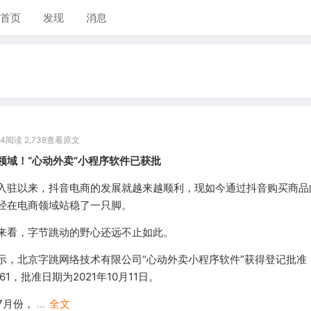
首页
发现
消息
04
阅读 2,738
查看原文
领域！“心动外卖”小程序软件已获批
入驻以来，抖音电商的发展就越来越顺利，现如今通过抖音购买商品
经在电商领域站稳了一只脚。
来看，字节跳动的野心还远不止如此。
显示，北京字跳网络技术有限公司“心动外卖小程序软件”获得登记批准
1161，批准日期为2021年10月11日。
7月份，
...
全文