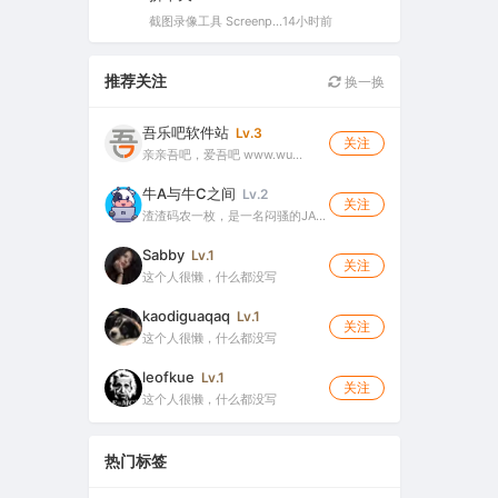
截图录像工具 Screenpresso Pro v2.2.12 多语便携版（截图录屏二合一的轻量工具）
14小时前
推荐关注
换一换
吾乐吧软件站
Lv.3
关注
亲亲吾吧，爱吾吧 www.wu…
牛A与牛C之间
Lv.2
关注
渣渣码农一枚，是一名闷骚的JA…
Sabby
Lv.1
关注
这个人很懒，什么都没写
kaodiguaqaq
Lv.1
关注
这个人很懒，什么都没写
leofkue
Lv.1
关注
这个人很懒，什么都没写
热门标签