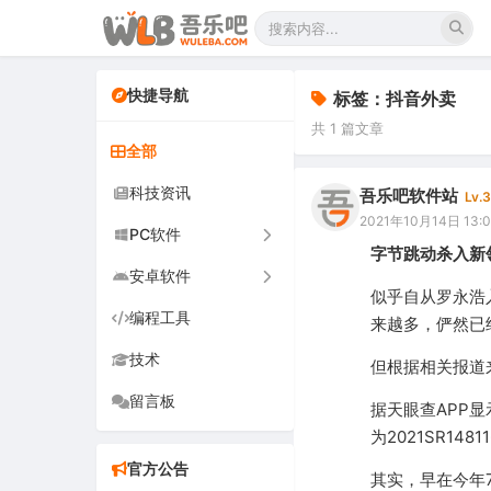
快捷导航
标签：抖音外卖
共 1 篇文章
全部
科技资讯
吾乐吧软件站
Lv.3
2021年10月14日 13:
PC软件
字节跳动杀入新
安卓软件
办公软件
似乎自从罗永浩
编程工具
网络软件
手机软件
来越多，俨然已
技术
图形图像
电视软件
但根据相关报道
留言板
音频视频
车机软件
据天眼查APP
为2021SR148
游戏娱乐
官方公告
其实，早在今年
安全防御