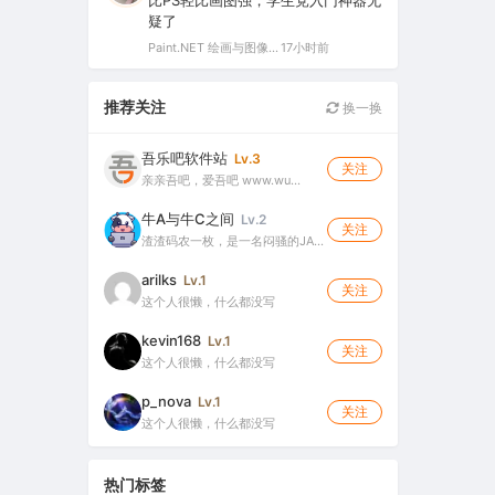
比PS轻比画图强，学生党入门神器无
疑了
Paint.NET 绘画与图像处理软件 v5.1.12 官方版（Windows 免费开源图像编辑工具）
17小时前
推荐关注
换一换
吾乐吧软件站
Lv.3
关注
亲亲吾吧，爱吾吧 www.wu…
牛A与牛C之间
Lv.2
关注
渣渣码农一枚，是一名闷骚的JA…
arilks
Lv.1
关注
这个人很懒，什么都没写
kevin168
Lv.1
关注
这个人很懒，什么都没写
p_nova
Lv.1
关注
这个人很懒，什么都没写
热门标签