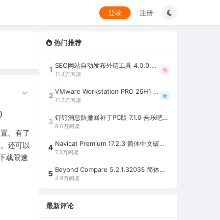
登录
注册
热门推荐
SEO网站自动发布外链工具 4.0.0.0 吾乐吧优化版（智能代理狂刷外链）
1
热
11.4万阅读
VMware Workstation PRO 26H1 中文精简安装注册版 / 完整版（最好用的虚拟机软件）
2
新
11.3万阅读
块）
钉钉消息防撤回补丁PC版 7.1.0 吾乐吧优化版（支持消息防撤回+钉钉多开+支持消息永不已读+去除钉钉水印）
3
8.6万阅读
设置。有了
Navicat Premium 17.2.3 简体中文破解版（多重数据库管理工具）
剧。还可以
4
7.3万阅读
下载限速
Beyond Compare 5.2.1.32035 简体中文注册版（超强文件/夹比较工具）
5
4.9万阅读
最新评论