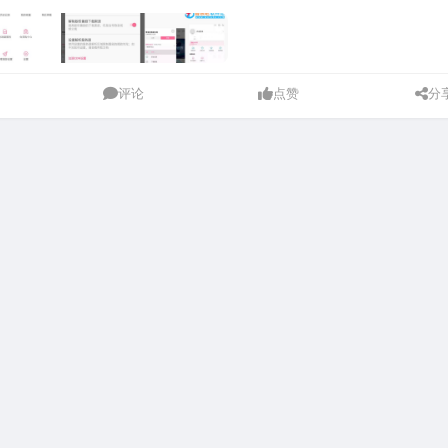
评论
点赞
分