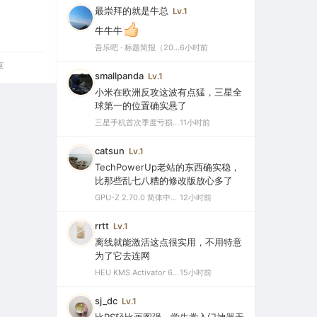
最崇拜的就是牛总
Lv.1
牛牛牛
吾乐吧 · 标题简报（2026-08-08）
6小时前
享
smallpanda
Lv.1
小米在欧洲反攻这波有点猛，三星全
球第一的位置确实悬了
三星手机首次季度亏损，中国市场仅剩0.1%份额背后的三大败因
11小时前
catsun
Lv.1
TechPowerUp老站的东西确实稳，
比那些乱七八糟的修改版放心多了
GPU-Z 2.70.0 简体中文汉化版（显卡测试专业的软件）
12小时前
rrtt
Lv.1
离线就能激活这点很实用，不用特意
为了它去连网
HEU KMS Activator 64.0 简体中文版（支持激活最新版Windows/Office离线永久激活）
15小时前
sj_dc
Lv.1