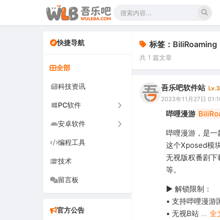
快捷导航
标签：BiliRoaming
共 1 篇文章
全部
科技资讯
吾乐吧软件站
Lv.3
2023年11月27日 01:1
PC软件
哔哩漫游
BiliR
安卓软件
办公软件
哔哩漫游，是一
编程工具
网络软件
手机软件
这个Xpose
无视版权番剧下
技术
图形图像
电视软件
等。
留言板
音频视频
车机软件
▶ 解锁限制：
游戏娱乐
• 支持哔哩漫
官方公告
• 无视B站
...
全
安全防御