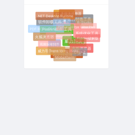
多媒体播放器
钉钉PC版
.NET Desktop Runtime
邮件转换工具
AutoClick
软件卸载工具
R-Studio
PDF-XChange Editor Plus
Firefox
PDF-XChange Editor
PixPin截图工具
系统优化工具
IObit Uninstaller
火狐浏览器
Fiddler破解版
威力导演
Inno Setup
视频编辑软件
钉钉
水狐浏览器
Topaz Video Studio
威力导演破解版
CPU-Z
文字转语音工具
MobaXterm