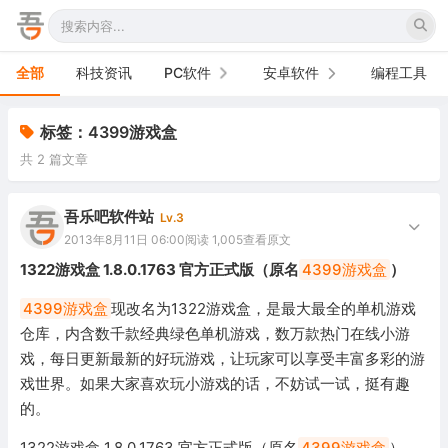
全部
科技资讯
PC软件
安卓软件
编程工具
办公软件
手机软件
标签：4399游戏盒
共 2 篇文章
网络软件
电视软件
图形图像
车机软件
吾乐吧软件站
Lv.3
2013年8月11日 06:00
阅读 1,005
查看原文
音频视频
1322游戏盒 1.8.0.1763 官方正式版（原名
4399游戏盒
）
游戏娱乐
4399游戏盒
现改名为1322游戏盒，是最大最全的单机游戏
仓库，内含数千款经典绿色单机游戏，数万款热门在线小游
安全防御
戏，每日更新最新的好玩游戏，让玩家可以享受丰富多彩的游
戏世界。如果大家喜欢玩小游戏的话，不妨试一试，挺有趣
系统下载
的。
系统工具
1322游戏盒 1.8.0.1763 官方正式版（原名
4399游戏盒
）