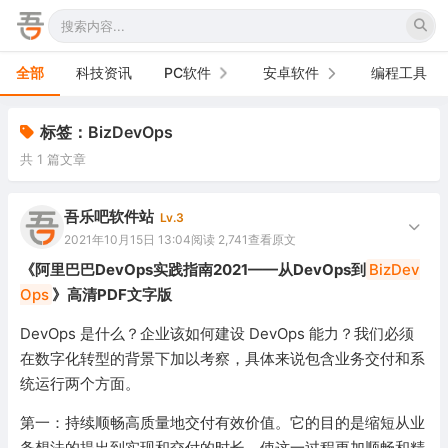
全部
科技资讯
PC软件
安卓软件
编程工具
办公软件
手机软件
标签：BizDevOps
共 1 篇文章
网络软件
电视软件
图形图像
车机软件
吾乐吧软件站
Lv.3
2021年10月15日 13:04
阅读 2,741
查看原文
音频视频
《阿里巴巴DevOps实践指南2021——从DevOps到
BizDev
Ops
》高清PDF文字版
游戏娱乐
DevOps 是什么？企业该如何建设 DevOps 能力？我们必须
安全防御
在数字化转型的背景下加以考察，具体来说包含业务交付和系
统运行两个方面。
系统下载
第一：持续顺畅高质量地交付有效价值。它的目的是缩短从业
系统工具
务想法的提出到实现和交付的时长，使这一过程更加顺畅和精