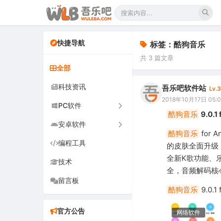
快捷导航
标签：酷狗音乐
共 3 篇文章
全部
科技资讯
吾乐吧软件站
Lv.3
2018年10月17日 05:
PC软件
酷狗音乐
9.0.
安卓软件
办公软件
酷狗音乐
for
编程工具
网络软件
手机软件
的皮肤全面升级
全新K歌功能、
技术
图形图像
电视软件
全，音频解码核
留言板
音频视频
车机软件
酷狗音乐
9.0.1 
游戏娱乐
官方公告
网络软件
安全防御