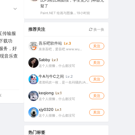
比PS轻比画图强，学生党入门神器无
疑了
Paint.NET 绘画与图像处理软件 v5.1.12 官方版（Windows 免费开源图像编辑工具）
19小时前
推荐关注
换一换
互传输服
下载功
吾乐吧软件站
Lv.3
关注
服务，好
亲亲吾吧，爱吾吧 www.wu…
实现音乐查
Sabby
Lv.1
关注
这个人很懒，什么都没写
牛A与牛C之间
Lv.2
关注
渣渣码农一枚，是一名闷骚的JA…
keqiong
Lv.1
享
关注
这个人很懒，什么都没写
xjy0320
Lv.1
关注
这个人很懒，什么都没写
热门标签