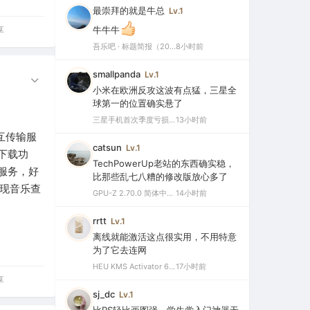
最崇拜的就是牛总
Lv.1
享
牛牛牛
吾乐吧 · 标题简报（2026-08-08）
8小时前
smallpanda
Lv.1
小米在欧洲反攻这波有点猛，三星全
球第一的位置确实悬了
三星手机首次季度亏损，中国市场仅剩0.1%份额背后的三大败因
13小时前
互传输服
catsun
Lv.1
下载功
TechPowerUp老站的东西确实稳，
服务，好
比那些乱七八糟的修改版放心多了
实现音乐查
GPU-Z 2.70.0 简体中文汉化版（显卡测试专业的软件）
14小时前
rrtt
Lv.1
离线就能激活这点很实用，不用特意
为了它去连网
HEU KMS Activator 64.0 简体中文版（支持激活最新版Windows/Office离线永久激活）
17小时前
享
sj_dc
Lv.1