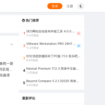
登录
注册
热门推荐
SEO网站自动发布外链工具 4.0.0.0 吾乐吧优化版（智能代理狂刷外链）
1
热
11.4万阅读
VMware Workstation PRO 26H1 中文精简安装注册版 / 完整版（最好用的虚拟机软件）
2
新
11.3万阅读
钉钉消息防撤回补丁PC版 7.1.0 吾乐吧优化版（支持消息防撤回+钉钉多开+支持消息永不已读+去除钉钉水印）
3
8.6万阅读
，焕然一新
Navicat Premium 17.2.3 简体中文破解版（多重数据库管理工具）
共同呈现，
4
7.3万阅读
乐曲库
Beyond Compare 5.2.1.32035 简体中文注册版（超强文件/夹比较工具）
5
4.9万阅读
最新评论