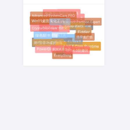
系统优化工具
免费开源PDF阅读器
Advanced SystemCare PRO
GPU-Z
数据恢复软件
Win11桌面美化工具
Macrorit Partition Expert
Fiddler破解版
.NET Desktop Runtime
CrystalDiskMark
.NET Runtime
Fiddler
邮件转换工具
绿色软件
迅雷去广告
Inno Setup
Filmora X
跨平台SSH桌面终端
洛雪音乐助手手机版
ASP.NET Core Runtime
多媒体播放器
PowerDirector
微信4.0防撤回
Firefox
Everything