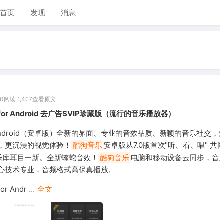
首页
发现
消息
00
阅读 1,407
查看原文
1 for Android 去广告SVIP珍藏版（流行的音乐播放器）
 Android（安卓版）全新的界面、专业的音效品质、新颖的音乐社交
，更沉浸的视觉体验！
酷狗音乐
安卓版从7.0版首次"听、看、唱" 
乐库耳目一新。全新蝰蛇音效！
酷狗音乐
电脑和移动设备云同步，音
心技术专业，音频格式高保真播放。
for Andr
...
全文