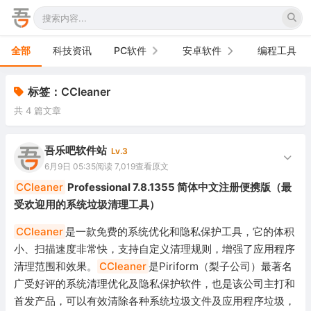
全部
科技资讯
PC软件
安卓软件
编程工具
办公软件
手机软件
标签：CCleaner
共 4 篇文章
网络软件
电视软件
图形图像
车机软件
吾乐吧软件站
Lv.3
6月9日 05:35
阅读 7,019
查看原文
音频视频
CCleaner
Professional 7.8.1355 简体中文注册便携版（最
受欢迎用的系统垃圾清理工具）
游戏娱乐
CCleaner
是一款免费的系统优化和隐私保护工具，它的体积
安全防御
小、扫描速度非常快，支持自定义清理规则，增强了应用程序
清理范围和效果。
CCleaner
是Piriform（梨子公司）最著名
系统下载
广受好评的系统清理优化及隐私保护软件，也是该公司主打和
系统工具
首发产品，可以有效清除各种系统垃圾文件及应用程序垃圾，