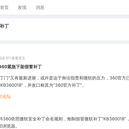
首页
发现
消息
软补丁
阅读 971
查看原文
360紧急下架假冒补丁
“补丁门”又有最新进展，或许是迫于舆论指责和微软的压力，360官方
B360018”，并改口称其为“360官方补丁”。
官方论坛
360依照微软安全补丁命名规则，炮制假冒微软补丁“KB360018”
0浏览器。