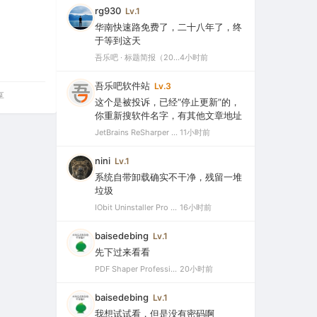
rg930
Lv.1
华南快速路免费了，二十八年了，终
于等到这天
吾乐吧 · 标题简报（2026-08-06）
4小时前
吾乐吧软件站
Lv.3
享
这个是被投诉，已经“停止更新”的，
你重新搜软件名字，有其他文章地址
JetBrains ReSharper 2021.2.1 Ultimate 官方最新破解版+注册机（VS最好用的插件，停止更新）
11小时前
nini
Lv.1
系统自带卸载确实不干净，残留一堆
垃圾
IObit Uninstaller Pro 15.5.0.11 绿色特别版（强大的软件卸载工具）
16小时前
baisedebing
Lv.1
先下过来看看
PDF Shaper Professional 15.6 中文破解版（强大实用的全能PDF工具箱）
20小时前
baisedebing
Lv.1
我想试试看，但是没有密码啊