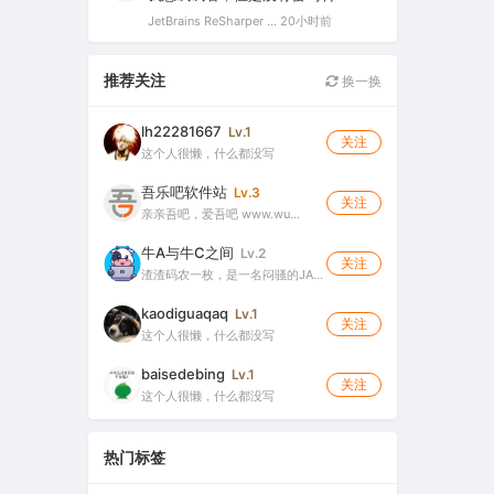
JetBrains ReSharper 2021.2.1 Ultimate 官方最新破解版+注册机（VS最好用的插件，停止更新）
20小时前
推荐关注
换一换
lh22281667
Lv.1
关注
这个人很懒，什么都没写
吾乐吧软件站
Lv.3
关注
亲亲吾吧，爱吾吧 www.wu…
牛A与牛C之间
Lv.2
关注
渣渣码农一枚，是一名闷骚的JA…
kaodiguaqaq
Lv.1
关注
这个人很懒，什么都没写
baisedebing
Lv.1
关注
这个人很懒，什么都没写
热门标签