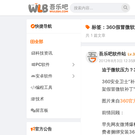
快捷导航
标签：360假冒微
共 1 篇文章
全部
科技资讯
吾乐吧软件站
Lv.3
2012年8月3日 12:35
PC软件
迫于微软压力？
安卓软件
办公软件
360安全卫士
编程工具
网络软件
手机软件
架假冒微软补丁“K
技术
图形图像
电视软件
图片来自
360
留言板
音频视频
车机软件
前情回顾：
游戏娱乐
早先网友微博爆料
官方公告
费者捆绑安装36
安全防御