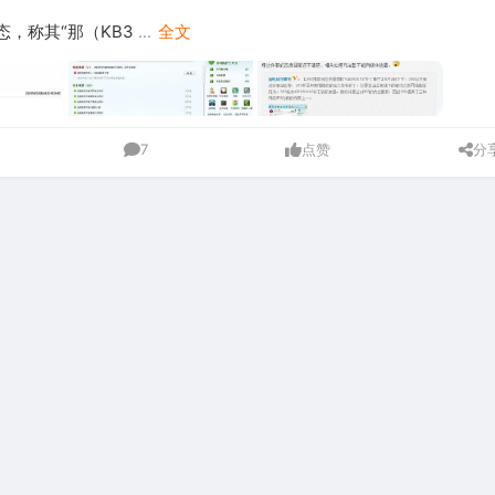
，称其“那（KB3
...
全文
7
点赞
分