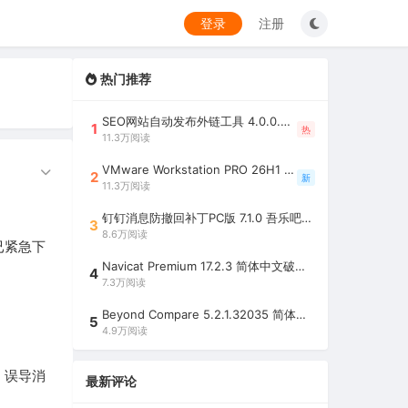
登录
注册
热门推荐
SEO网站自动发布外链工具 4.0.0.0 吾乐吧优化版（智能代理狂刷外链）
1
热
11.3万阅读
VMware Workstation PRO 26H1 中文精简安装注册版 / 完整版（最好用的虚拟机软件）
2
新
11.3万阅读
钉钉消息防撤回补丁PC版 7.1.0 吾乐吧优化版（支持消息防撤回+钉钉多开+支持消息永不已读+去除钉钉水印）
3
8.6万阅读
已紧急下
Navicat Premium 17.2.3 简体中文破解版（多重数据库管理工具）
4
7.3万阅读
Beyond Compare 5.2.1.32035 简体中文注册版（超强文件/夹比较工具）
5
4.9万阅读
，误导消
最新评论