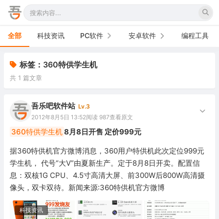
全部
科技资讯
PC软件
安卓软件
编程工具
办公软件
手机软件
标签：360特供学生机
共 1 篇文章
网络软件
电视软件
图形图像
车机软件
吾乐吧软件站
Lv.3
2012年8月5日 13:52
阅读 987
查看原文
音频视频
360特供学生机
8月8日开售 定价999元
游戏娱乐
据360特供机官方微博消息，360用户特供机此次定位999元
学生机， 代号“大V”由夏新生产。定于8月8日开卖。配置信
安全防御
息：双核1G CPU、4.5寸高清大屏、前300W后800W高清摄
像头，双卡双待。新闻来源:360特供机官方微博
系统下载
科技资讯
系统工具