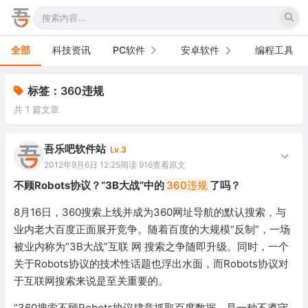
全部
科技资讯
PC软件
安卓软件
编程工具
办公软件
手机软件
标签：360违规
共 1 篇文章
网络软件
电视软件
图形图像
车机软件
吾乐吧软件站
Lv.3
2012年9月6日 12:25
阅读 916
查看原文
音频视频
不顾Robots协议？“3B大战”中的
360违规
了吗？
游戏娱乐
8月16日，360搜索上线并成为360网址导航的默认搜索，与
业内老大百度正面展开竞争。随着百度的大规模“反制”，一场
安全防御
被业内称为“3B大战”互联 网 搜索之争随即升级。同时，一个
关于Robots协议的技术性话题也浮出水面，而Robots协议对
系统下载
于互联网搜索来说是至关重要的。
系统工具
“360搜索不顾Robots协议肆意抓取百度数据，是一种不遵守