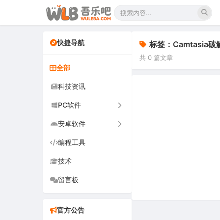
快捷导航
标签：Camtasia破
共 0 篇文章
全部
科技资讯
PC软件
安卓软件
办公软件
编程工具
网络软件
手机软件
技术
图形图像
电视软件
留言板
音频视频
车机软件
游戏娱乐
官方公告
安全防御