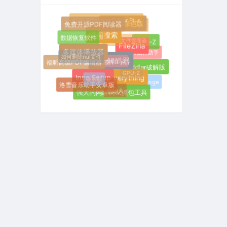
PDF-XChange Editor Plus
Fiddler绿色版
MX Player
免费开源PDF阅读器
精美
瞬间搜索
数据恢复软件
强大的文件管理器
CPU-Z
FileZilla
AI编程助手
多媒体播放器
如何删除nul文件
软件卸载工具
福昕高级PDF编辑器
万能解码器
Fiddler破解版
GPU-Z
破解版
Inno Setup
Everything
PDF-XChange
洛雪音乐助手安卓版
创始人
强大的网络调试抓包工具