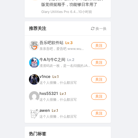
版觉得挺顺手，功能够日常用了
Glary Utilities Pro 6.44.0.48 简体中文绿色破解版（系统维护军刀）
10小时前
推荐关注
换一换
吾乐吧软件站
Lv.3
关注
亲亲吾吧，爱吾吧 www.wu…
牛A与牛C之间
Lv.2
关注
渣渣码农一枚，是一名闷骚的JA…
v1nce
Lv.1
关注
这个人很懒，什么都没写
hxs55321
Lv.1
关注
这个人很懒，什么都没写
awen
Lv.1
关注
这个人很懒，什么都没写
热门标签