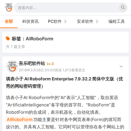
全部
科技资讯
PC软件
安卓软件
编程工具
办公软件
手机软件
标签：AIRoboForm
共 1 篇文章
网络软件
电视软件
图形图像
车机软件
吾乐吧软件站
Lv.3
2018年3月26日 05:00
阅读 1,973
查看原文
音频视频
填表小子 AI Roboform Enterprise 7.9.32.2 简体中文版（优
秀的网站密码管理）
游戏娱乐
填表小子AI RoboForm中的“AI”表示“人工智能”，取自英语
安全防御
“ArtificialIntelligence”各字母的首字符。“RoboForm”是
RobotForm的合成词，表示机器化，自动化填表。
系统下载
AIRoboForm
功能主要是针对各中网页表单(Form)的填写而
系统工具
设计的。并具有人工智能。它同时可以管理你在各个网站上的