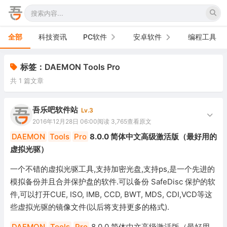
全部
科技资讯
PC软件
安卓软件
编程工具
办公软件
手机软件
标签：DAEMON Tools Pro
共 1 篇文章
网络软件
电视软件
图形图像
车机软件
吾乐吧软件站
Lv.3
2016年12月28日 06:00
阅读 3,765
查看原文
音频视频
DAEMON
Tools
Pro
8.0.0 简体中文高级激活版（最好用的
虚拟光驱）
游戏娱乐
一个不错的虚拟光驱工具,支持加密光盘,支持ps,是一个先进的
安全防御
模拟备份并且合并保护盘的软件.可以备份 SafeDisc 保护的软
件,可以打开CUE, ISO, IMB, CCD, BWT, MDS, CDI,VCD等这
系统下载
些虚拟光驱的镜像文件(以后将支持更多的格式).
系统工具
DAEMON
Tools
Pro
8.0.0 简体中文高级激活版（最好用