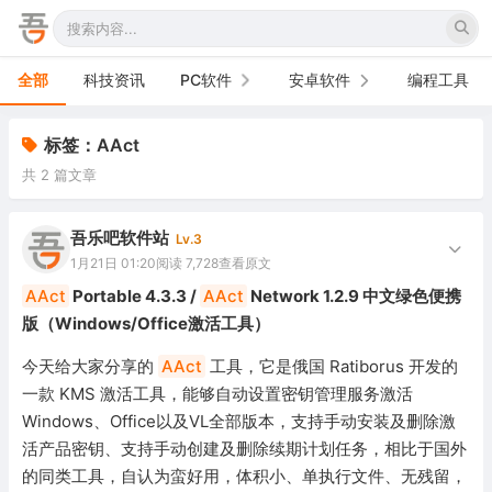
全部
科技资讯
PC软件
安卓软件
编程工具
办公软件
手机软件
标签：AAct
共 2 篇文章
网络软件
电视软件
图形图像
车机软件
吾乐吧软件站
Lv.3
1月21日 01:20
阅读 7,728
查看原文
音频视频
AAct
Portable 4.3.3 /
AAct
Network 1.2.9 中文绿色便携
版（Windows/Office激活工具）
游戏娱乐
今天给大家分享的
AAct
工具，它是俄国 Ratiborus 开发的
安全防御
一款 KMS 激活工具，能够自动设置密钥管理服务激活
Windows、Office以及VL全部版本，支持手动安装及删除激
系统下载
活产品密钥、支持手动创建及删除续期计划任务，相比于国外
系统工具
的同类工具，自认为蛮好用，体积小、单执行文件、无残留，