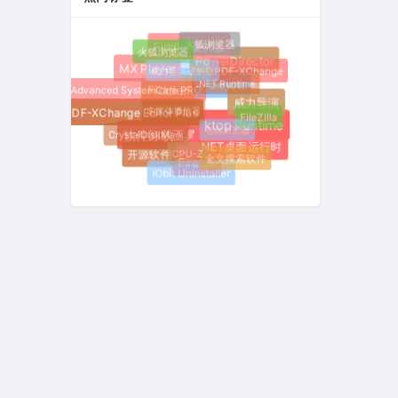
水狐浏览器
Fiddler破解版
火狐浏览器
PowerDirector
威力导演破解版
MX Player
PDF-XChange
.NET Runtime
Inno Setup
Advanced SystemCare PRO
Fiddler
威力导演
多媒体播放器
PDF-XChange Editor Plus
FileZilla
电脑浏览器
.NET Desktop Runtime
CrystalDiskMark
软件卸载工具
.NET桌面运行时
CPU-Z
开源软件
全文搜索软件
Firefox
IObit Uninstaller