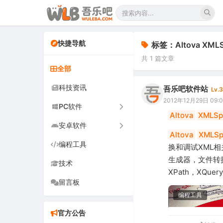
快捷导航
标签：Altova XMLSpy
共 1 篇文章
全部
科技资讯
吾乐吧软件站
Lv.3
2012年12月29日 09:
PC软件
Altova
XMLSp
安卓软件
办公软件
Altova
XMLS
编程工具
网络软件
手机软件
换和调试XML
生成器，文件转换
技术
图形图像
电视软件
XPath，XQue
留言板
音频视频
车机软件
编程工具
游戏娱乐
官方公告
安全防御