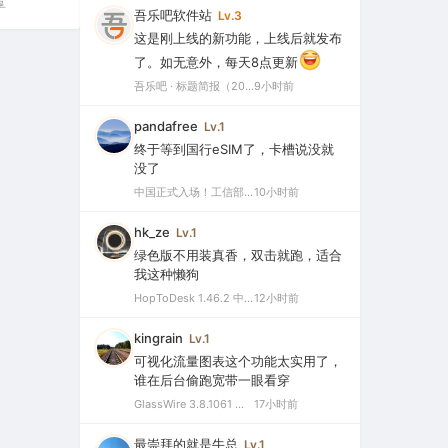
享
吾乐吧软件站
Lv.3
这是刚上线的新功能，上线后就发布
了。如无意外，每天8点更新
吾乐吧 · 标题简报（2026-08-06）
9小时前
pandafree
Lv.1
终于等到国行eSIM了，卡槽说没就
没了
中国正式入场！工信部批复eSIM手机商用试验，2026或成爆发元年
10小时前
hk_ze
Lv.1
绿色版不用装真香，双击就跑，适合
我这种懒狗
HopToDesk 1.46.2 中文绿色版（免费远程协助工具）
12小时前
kingrain
Lv.1
可视化流量图表这个功能太实用了，
谁在后台偷跑宽带一眼看穿
GlassWire 3.8.1061 中文特别版（可视化网络监控与个人防火墙）
17小时前
最崇拜的就是牛总
Lv.1