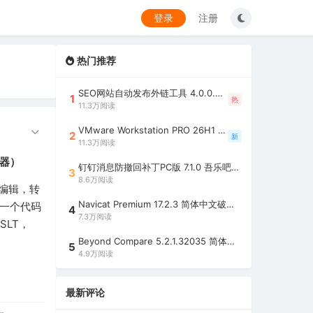
登录
注册
热门推荐
SEO网站自动发布外链工具 4.0.0.0 吾乐吧优化版（智能代理狂刷外链）
1
热
11.3万阅读
VMware Workstation PRO 26H1 中文精简安装注册版 / 完整版（最好用的虚拟机软件）
2
新
11.3万阅读
器）
钉钉消息防撤回补丁PC版 7.1.0 吾乐吧优化版（支持消息防撤回+钉钉多开+支持消息永不已读+去除钉钉水印）
3
8.6万阅读
编辑，转
Navicat Premium 17.2.3 简体中文破解版（多重数据库管理工具）
，一个代码
4
7.3万阅读
SLT，
Beyond Compare 5.2.1.32035 简体中文注册版（超强文件/夹比较工具）
5
4.9万阅读
最新评论