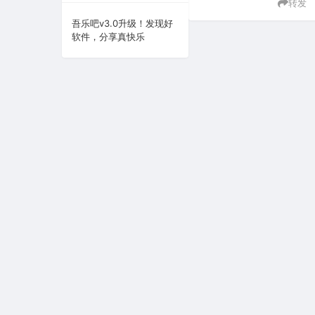
转发
系统下载
吾乐吧v3.0升级！发现好
软件，分享真快乐
系统工具