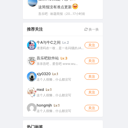
这简报没有准点更新
吾乐吧 · 标题简报（2026-08-06）
17小时前
推荐关注
换一换
牛A与牛C之间
Lv.2
关注
渣渣码农一枚，是一名闷骚的JA…
吾乐吧软件站
Lv.3
关注
亲亲吾吧，爱吾吧 www.wu…
xjy0320
Lv.1
关注
这个人很懒，什么都没写
mxd
Lv.1
关注
这个人很懒，什么都没写
hongmjh
Lv.1
关注
这个人很懒，什么都没写
热门标签