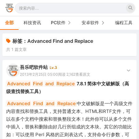
全部
科技资讯
PC软件
安卓软件
编程工具
办公软件
手机软件
标签：Advanced Find and Replace
共 1 篇文章
网络软件
电视软件
图形图像
车机软件
吾乐吧软件站
Lv.3
2013年2月25日 05:00
阅读 2,162
查看原文
音频视频
Advanced
Find
and
Replace
7.8.1 简体中文破解版（高
级查找替换工具）
游戏娱乐
Advanced
Find
and
Replace
中文破解版是一个高级文件
安全防御
内容查找和替换工具，支持普通文本、HTML和RTF文件，可
以在多个文档中搜索和替换整段文本！此外你可以从多个文件
系统下载
中插入，替换和删除由好几行所组成的文本块。其它的功能比
系统工具
如：可以使用 Perl 风格的正则表达式，支持命令行参数，可