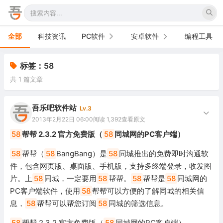
全部
科技资讯
PC软件
安卓软件
编程工具
办公软件
手机软件
标签：58
共 1 篇文章
网络软件
电视软件
图形图像
车机软件
吾乐吧软件站
Lv.3
2013年2月22日 06:00
阅读 1,392
查看原文
音频视频
58
帮帮 2.3.2 官方免费版（
58
同城网的PC客户端）
游戏娱乐
58
帮帮（
58
BangBang）是
58
同城推出的免费即时沟通软
件，包含网页版、桌面版、手机版，支持多终端登录，收发图
安全防御
片。上
58
同城，一定要用
58
帮帮。
58
帮帮是
58
同城网的
PC客户端软件，使用
58
帮帮可以方便的了解同城的相关信
系统下载
息，
58
帮帮可以帮您订阅
58
同城的筛选信息。
系统工具
58
帮帮 2.3.2 官方免费版（
58
同城网的PC客户端）