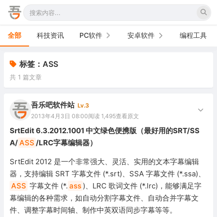
全部
科技资讯
PC软件
安卓软件
编程工具
办公软件
手机软件
标签：ASS
共 1 篇文章
网络软件
电视软件
图形图像
车机软件
吾乐吧软件站
Lv.3
2013年4月3日 08:00
阅读 1,495
查看原文
音频视频
SrtEdit 6.3.2012.1001 中文绿色便携版（最好用的SRT/SS
A/
ASS
/LRC字幕编辑器）
游戏娱乐
SrtEdit 2012 是一个非常强大、灵活、实用的文本字幕编辑
安全防御
器，支持编辑 SRT 字幕文件 (*.srt)、SSA 字幕文件 (*.ssa)、
ASS
字幕文件 (*.
ass
)、LRC 歌词文件 (*.lrc)，能够满足字
系统下载
幕编辑的各种需求，如自动分割字幕文件、自动合并字幕文
系统工具
件、调整字幕时间轴、制作中英双语同步字幕等等。