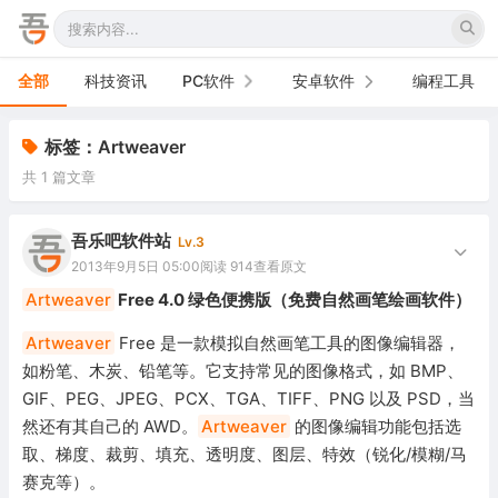
全部
科技资讯
PC软件
安卓软件
编程工具
办公软件
手机软件
标签：Artweaver
共 1 篇文章
网络软件
电视软件
图形图像
车机软件
吾乐吧软件站
Lv.3
2013年9月5日 05:00
阅读 914
查看原文
音频视频
Artweaver
Free 4.0 绿色便携版（免费自然画笔绘画软件）
游戏娱乐
Artweaver
Free 是一款模拟自然画笔工具的图像编辑器，
如粉笔、木炭、铅笔等。它支持常见的图像格式，如 BMP、
安全防御
GIF、PEG、JPEG、PCX、TGA、TIFF、PNG 以及 PSD，当
然还有其自己的 AWD。
Artweaver
的图像编辑功能包括选
系统下载
取、梯度、裁剪、填充、透明度、图层、特效（锐化/模糊/马
系统工具
赛克等）。