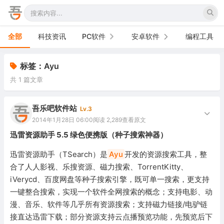
全部
科技资讯
PC软件
安卓软件
编程工具
办公软件
手机软件
标签：Ayu
共 1 篇文章
网络软件
电视软件
图形图像
车机软件
吾乐吧软件站
Lv.3
2014年1月28日 06:00
阅读 2,289
查看原文
音频视频
迅雷资源助手 5.5 绿色便携版（种子搜索神器）
游戏娱乐
迅雷资源助手（TSearch）是
Ayu
开发的资源搜索工具，整
合了人人影视、乐搜资源、磁力搜索、TorrentKitty、
安全防御
iVerycd、百度网盘等种子搜索引擎，既可单一搜索，更支持
一键整合搜索，实现一个软件全网搜索的概念；支持电影、动
系统下载
漫、音乐、软件等几乎所有资源搜索；支持磁力链接/电驴链
系统工具
接直达迅雷下载；部分资源支持云点播预览功能，先预览后下