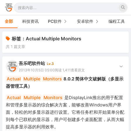
全部
科技资讯
PC软件
安卓软件
编程工具
办公软件
手机软件
标签：Actual Multiple Monitors
共 1 篇文章
网络软件
电视软件
图形图像
车机软件
吾乐吧软件站
Lv.3
2013年10月5日 05:00
阅读 1,411
查看原文
音频视频
Actual
Multiple
Monitors
8.0.2 简体中文破解版（多显示
器管理工具）
游戏娱乐
Actual
Multiple
Monitors
是DisplayLink推出的用于配置
安全防御
和管理多显示器的综合解决方案，能够改善Windows用户界
面，轻松的对多显示器进行设置。它将任务栏和开始菜单分配
系统下载
到每个已联机的显示器，用户可创建多个桌面配置，从而大幅
系统工具
提高多显示器的利用效率。