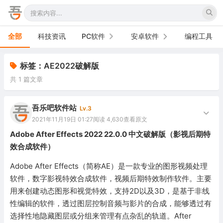
全部
科技资讯
PC软件
安卓软件
编程工具
办公软件
手机软件
标签：AE2022破解版
共 1 篇文章
网络软件
电视软件
图形图像
车机软件
吾乐吧软件站
Lv.3
2021年11月19日 01:27
阅读 4,630
查看原文
音频视频
Adobe After Effects 2022 22.0.0 中文破解版（影视后期特
效合成软件）
游戏娱乐
Adobe After Effects（简称AE）是一款专业的图形视频处理
安全防御
软件，数字影视特效合成软件，视频后期特效制作软件。主要
用来创建动态图形和视觉特效，支持2D以及3D，是基于非线
系统下载
性编辑的软件，透过图层控制音频与影片的合成，能够透过有
系统工具
选择性地隐藏图层或分组来管理有点杂乱的轨道。After