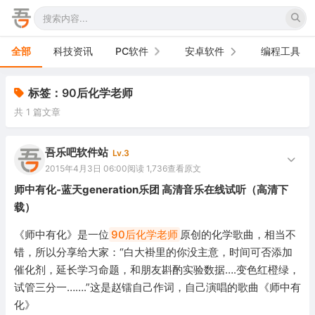
全部
科技资讯
PC软件
安卓软件
编程工具
办公软件
手机软件
标签：90后化学老师
共 1 篇文章
网络软件
电视软件
图形图像
车机软件
吾乐吧软件站
Lv.3
2015年4月3日 06:00
阅读 1,736
查看原文
音频视频
师中有化-蓝天generation乐团 高清音乐在线试听（高清下
载）
游戏娱乐
《师中有化》是一位
90后化学老师
原创的化学歌曲，相当不
安全防御
错，所以分享给大家：“白大褂里的你没主意，时间可否添加
催化剂，延长学习命题，和朋友斟酌实验数据….变色红橙绿，
系统下载
试管三分一…….”这是赵镭自己作词，自己演唱的歌曲《师中有
系统工具
化》