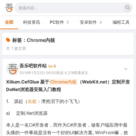
全部
科技资讯
PC软件
安卓软件
编程工具
办公软件
手机软件
标签：Chrome内核
共 1 篇文章
网络软件
电视软件
图形图像
车机软件
吾乐吧软件站
Lv.3
2016年1月22日 06:00
阅读 4,218
查看原文
音频视频
Xilium.CefGlue 基于
Chrome内核
（WebKit.net）定制开发
DoNet浏览器安装入门教程
游戏娱乐
1. 源起（
出处
：潸然泪下的小飞飞）
安全防御
a) 定制.Net浏览器
系统下载
本人是一名C#开发者，而作为C#开发者，做客户端应用中最
系统工具
头痛的一件事就是没有一个好的UI解决方案, WinFrom嘛，效