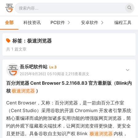
全部
科技资讯
PC软件
安卓软件
编程工具
办公软件
手机软件
标签：极速浏览器
共 1 篇文章
网络软件
电视软件
图形图像
车机软件
吾乐吧软件站
Lv.3
2025年9月26日 05:10
阅读 2,215
查看原文
音频视频
百分浏览器 Cent Browser 5.2.1168.83 官方最新版（Blink内
核
极速浏览器
）
游戏娱乐
Cent Browser，又称：百分浏览器，是一款由百分工作室
安全防御
（Cent Studio）采用谷歌的开源 Chromium 开发者引擎系统
精心重编译而成的附加诸多实用功能的增强版网页浏览器，简
系统下载
约的外观下蕴藏着尖端技术，让网页浏览变得更快捷、更安全
系统工具
且更舒适。具备谷歌自主知识产权 Blink
极速浏览器
内核，