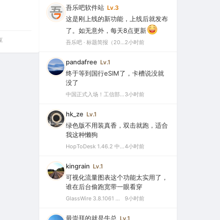
吾乐吧软件站
Lv.3
这是刚上线的新功能，上线后就发布
了。如无意外，每天8点更新
享
吾乐吧 · 标题简报（2026-08-06）
2小时前
pandafree
Lv.1
终于等到国行eSIM了，卡槽说没就
没了
中国正式入场！工信部批复eSIM手机商用试验，2026或成爆发元年
3小时前
hk_ze
Lv.1
绿色版不用装真香，双击就跑，适合
我这种懒狗
HopToDesk 1.46.2 中文绿色版（免费远程协助工具）
4小时前
kingrain
Lv.1
可视化流量图表这个功能太实用了，
谁在后台偷跑宽带一眼看穿
GlassWire 3.8.1061 中文特别版（可视化网络监控与个人防火墙）
9小时前
最崇拜的就是牛总
Lv.1