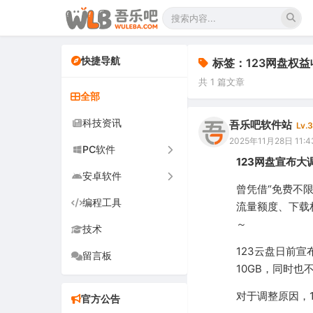
快捷导航
标签：123网盘权益
共 1 篇文章
全部
科技资讯
吾乐吧软件站
Lv.3
2025年11月28日 11:4
PC软件
123网盘宣布
安卓软件
办公软件
曾凭借“免费不限
编程工具
网络软件
手机软件
流量额度、下载
～
技术
图形图像
电视软件
123云盘日前
留言板
音频视频
车机软件
10GB，同时
游戏娱乐
对于调整原因，
官方公告
安全防御