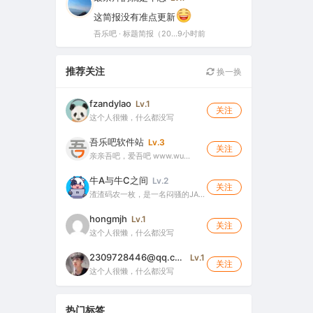
这简报没有准点更新
吾乐吧 · 标题简报（2026-08-06）
9小时前
推荐关注
换一换
fzandylao
Lv.1
关注
这个人很懒，什么都没写
吾乐吧软件站
Lv.3
关注
亲亲吾吧，爱吾吧 www.wu…
牛A与牛C之间
Lv.2
关注
渣渣码农一枚，是一名闷骚的JA…
hongmjh
Lv.1
关注
这个人很懒，什么都没写
2309728446@qq.com
Lv.1
关注
这个人很懒，什么都没写
热门标签