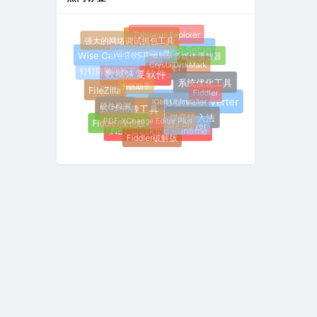
Tablacus Explorer
火狐浏览器
强大的网络调试抓包工具
Inno Setup
WinToHDD破解版
多媒体播放器
Wise Care 365 Pro
CrystalDiskMark
钉钉防撤回补丁
钉钉
数据恢复软件
系统优化工具
分区助手
FileZilla
Fiddler
IObit Uninstaller
Wondershare UniConverter
硬件检测
软件卸载工具
拼音输入法
PDF-XChange Editor Plus
Fiddler绿色版
MX Player
.NET Desktop Runtime
Fiddler破解版