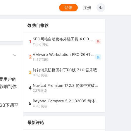
登录
注册
热门推荐
SEO网站自动发布外链工具 4.0.0.0 吾乐吧优化版（智能代理狂刷外链）
1
热
11.3万阅读
VMware Workstation PRO 26H1 中文精简安装注册版 / 完整版（最好用的虚拟机软件）
2
新
11.3万阅读
钉钉消息防撤回补丁PC版 7.1.0 吾乐吧优化版（支持消息防撤回+钉钉多开+支持消息永不已读+去除钉钉水印）
3
8.6万阅读
免费用户的
Navicat Premium 17.2.3 简体中文破解版（多重数据库管理工具）
影响到你
4
7.3万阅读
Beyond Compare 5.2.1.32035 简体中文注册版（超强文件/夹比较工具）
5
GB下调至
4.9万阅读
最新评论