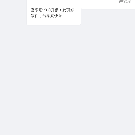
转发
系统下载
吾乐吧v3.0升级！发现好
软件，分享真快乐
系统工具