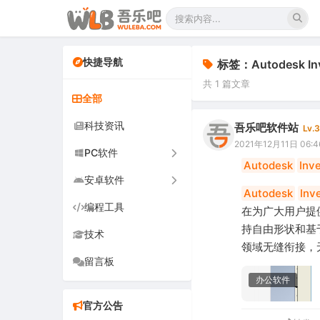
快捷导航
标签：Autodesk In
共 1 篇文章
全部
科技资讯
吾乐吧软件站
Lv.3
2021年12月11日 06:4
PC软件
Autodesk
Inv
安卓软件
办公软件
Autodesk
Inv
编程工具
网络软件
手机软件
在为广大用户提
持自由形状和基
技术
图形图像
电视软件
领域无缝衔接，
留言板
音频视频
车机软件
办公软件
游戏娱乐
官方公告
安全防御