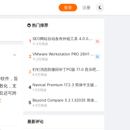
登录
注册
热门推荐
SEO网站自动发布外链工具 4.0.0.0 吾乐吧优化版（智能代理狂刷外链）
1
热
11.3万阅读
VMware Workstation PRO 26H1 中文精简安装注册版 / 完整版（最好用的虚拟机软件）
2
新
11.3万阅读
）
钉钉消息防撤回补丁PC版 7.1.0 吾乐吧优化版（支持消息防撤回+钉钉多开+支持消息永不已读+去除钉钉水印）
3
8.6万阅读
AD软件，旨
Navicat Premium 17.2.3 简体中文破解版（多重数据库管理工具）
数化，支
4
7.3万阅读
且还可跨
文
Beyond Compare 5.2.1.32035 简体中文注册版（超强文件/夹比较工具）
5
4.9万阅读
最新评论