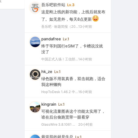
享
吾乐吧软件站
Lv.3
这是刚上线的新功能，上线后就发布
了。如无意外，每天8点更新
吾乐吧 · 标题简报（2026-08-06）
13小时前
pandafree
Lv.1
终于等到国行eSIM了，卡槽说没就
没了
中国正式入场！工信部批复eSIM手机商用试验，2026或成爆发元年
14小时前
hk_ze
Lv.1
绿色版不用装真香，双击就跑，适合
我这种懒狗
HopToDesk 1.46.2 中文绿色版（免费远程协助工具）
16小时前
kingrain
Lv.1
可视化流量图表这个功能太实用了，
谁在后台偷跑宽带一眼看穿
GlassWire 3.8.1061 中文特别版（可视化网络监控与个人防火墙）
20小时前
最崇拜的就是牛总
Lv.1