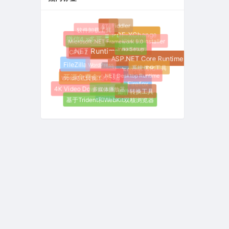
Fiddler
钉钉
软件卸载工具
PDF-XChange
微信4.x多开
Microsoft .NET Framework 9.0
IObit Uninstaller
Inno Setup
.NET桌面运行时
CPU-Z
.NET Runtime
ASP.NET Core Runtime
WordPress
FileZilla
系统优化工具
AI资产管理
.NET Desktop Runtime
Word格式转换工具
开源免费命令终端
Firefox
多媒体播放器
4K Video Downloader
邮件转换工具
硬件测试
基于Trident和WebKit双核浏览器