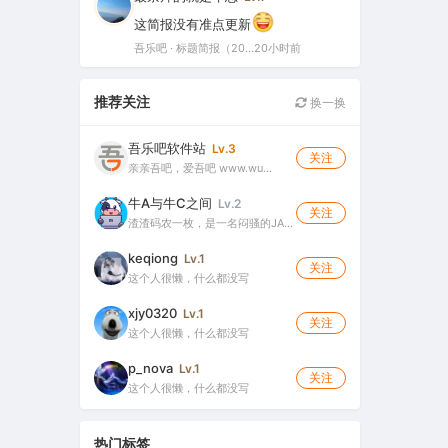
这简报没有准点更新
吾乐吧 · 标题简报（2026-08-06）
20小时前
推荐关注
换一换
吾乐吧软件站
Lv.3
关注
亲亲吾吧，爱吾吧 www.wu…
牛A与牛C之间
Lv.2
关注
渣渣码农一枚，是一名闷骚的JA…
keqiong
Lv.1
关注
这个人很懒，什么都没写
xjy0320
Lv.1
关注
这个人很懒，什么都没写
p_nova
Lv.1
关注
这个人很懒，什么都没写
热门标签