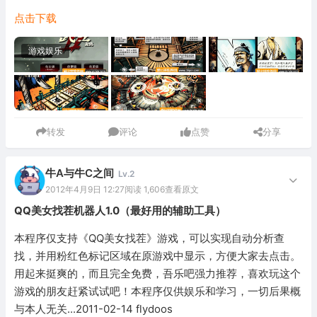
点击下载
游戏娱乐
转发
评论
点赞
分享
牛A与牛C之间
Lv.2
2012年4月9日 12:27
阅读 1,606
查看原文
QQ美女找茬机器人1.0（最好用的辅助工具）
本程序仅支持《QQ美女找茬》游戏，可以实现自动分析查
找，并用粉红色标记区域在原游戏中显示，方便大家去点击。
用起来挺爽的，而且完全免费，吾乐吧强力推荐，喜欢玩这个
游戏的朋友赶紧试试吧！本程序仅供娱乐和学习，一切后果概
与本人无关...2011-02-14 flydoos