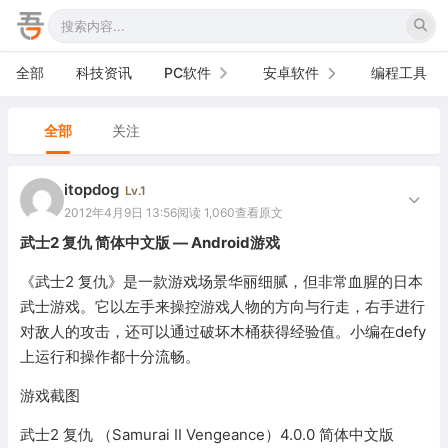
全部
科技资讯
PC软件
安卓软件
编程工具
办公软件
手机软件
全部
关注
网络软件
电视软件
itopdog
Lv.1
图形图像
车机软件
2012年4月9日 13:56
阅读 1,060
查看原文
武士2 复仇 简体中文版 — Android游戏
音频视频
《武士2 复仇》是一款游戏场景华丽细腻，但非常血腥的日本
游戏娱乐
武士游戏。它以左手来操控游戏人物的方向与行走，右手进行
对敌人的攻击，还可以通过破坏木桶获得经验值。小编在defy
安全防御
上运行和操作都十分流畅。
系统下载
游戏截图
系统工具
武士2 复仇 （Samurai II Vengeance）4.0.0 简体中文版