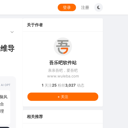
登录
注册
关于作者
思维导
吾乐吧软件站
亲亲吾吧，爱吾吧
www.wuleba.com
1
关注
25
粉丝
3,027
动态
 AI OPT
头脑风
+ 关注
合
理
相关推荐