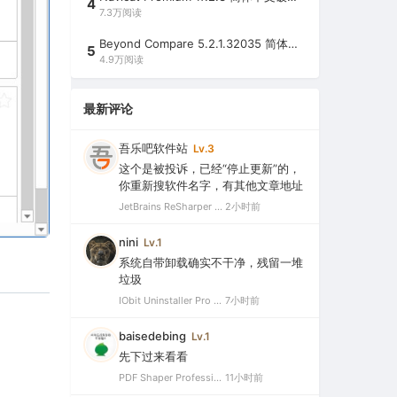
4
7.3万阅读
Beyond Compare 5.2.1.32035 简体中文注册版（超强文件/夹比较工具）
5
4.9万阅读
最新评论
吾乐吧软件站
Lv.3
这个是被投诉，已经“停止更新”的，
你重新搜软件名字，有其他文章地址
JetBrains ReSharper 2021.2.1 Ultimate 官方最新破解版+注册机（VS最好用的插件，停止更新）
2小时前
nini
Lv.1
系统自带卸载确实不干净，残留一堆
垃圾
IObit Uninstaller Pro 15.5.0.11 绿色特别版（强大的软件卸载工具）
7小时前
baisedebing
Lv.1
先下过来看看
PDF Shaper Professional 15.6 中文破解版（强大实用的全能PDF工具箱）
11小时前