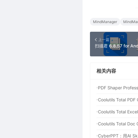
MindManager
MindMa
上一篇
相关内容
PDF Shaper Pr
Coolutils Total
Coolutils Total 
Coolutils Total
CyberPPT：用AI