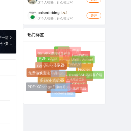
这个人很懒，什么都没写
baisedebing
Lv.1
关注
这个人很懒，什么都没写
热门标签
下一篇
FastCopy Pro 5.11.1 中文绿色便携版（文件快速复制工具）
邮件转换工具
迅雷12
国产APK逆向修改神器
Fiddler破解版
.NET Runtime
Mirillis Action!
PDF Editor
Firefox
Everything
.NET Desktop Runtime
安卓模拟器
Fiddler
开源软件
免费游戏变速工具
全功能SSH远程客户端
本地配置工具
PDF-XChange Editor
系统优化工具
多媒体播放器
CPU-Z
威力导演
PDF-XChange Editor Plus
水狐浏览器
CrystalDiskMark
Fiddler绿色版