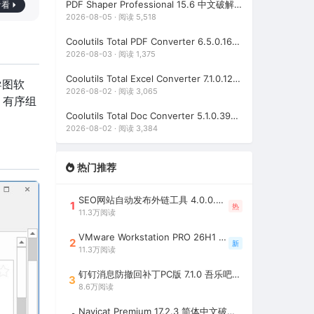
PDF Shaper Professional 15.6 中文破解版（强大实用的全能PDF工具箱）
看看
2026-08-05 · 阅读 5,518
Coolutils Total PDF Converter 6.5.0.168 多语言激活版（PDF格式转换）
2026-08-03 · 阅读 1,375
Coolutils Total Excel Converter 7.1.0.128 中文破解版（Excel格式转换工具）
导图软
2026-08-02 · 阅读 3,065
，有序组
Coolutils Total Doc Converter 5.1.0.393 中文破解版（Word格式转换工具）
2026-08-02 · 阅读 3,384
热门推荐
SEO网站自动发布外链工具 4.0.0.0 吾乐吧优化版（智能代理狂刷外链）
1
热
11.3万阅读
VMware Workstation PRO 26H1 中文精简安装注册版 / 完整版（最好用的虚拟机软件）
2
新
11.3万阅读
钉钉消息防撤回补丁PC版 7.1.0 吾乐吧优化版（支持消息防撤回+钉钉多开+支持消息永不已读+去除钉钉水印）
3
8.6万阅读
Navicat Premium 17.2.3 简体中文破解版（多重数据库管理工具）