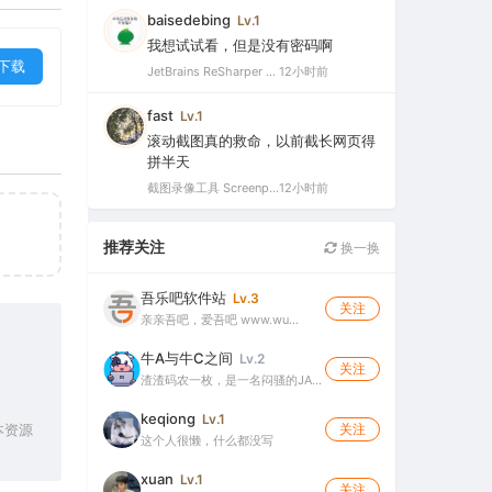
baisedebing
Lv.1
我想试试看，但是没有密码啊
下载
JetBrains ReSharper 2021.2.1 Ultimate 官方最新破解版+注册机（VS最好用的插件，停止更新）
12小时前
fast
Lv.1
滚动截图真的救命，以前截长网页得
拼半天
截图录像工具 Screenpresso Pro v2.2.12 多语便携版（截图录屏二合一的轻量工具）
12小时前
推荐关注
换一换
吾乐吧软件站
Lv.3
关注
亲亲吾吧，爱吾吧 www.wu…
牛A与牛C之间
Lv.2
关注
渣渣码农一枚，是一名闷骚的JA…
keqiong
Lv.1
关注
本资源
这个人很懒，什么都没写
xuan
Lv.1
关注